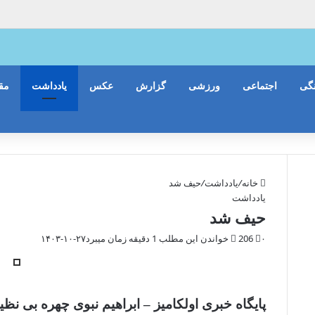
«ناس» میان دانش‌
گی
اجتماعی
ورزشی
گزارش
عکس
یادداشت
مقا
خانه
/
یادداشت
/
حیف شد
یادداشت
حیف شد
۰
206
خواندن این مطلب 1 دقیقه زمان میبرد
۱۴۰۳-۱۰-۲۷
پایگاه خبری اولکامیز – ابراهیم نبوی چهره بی نظی