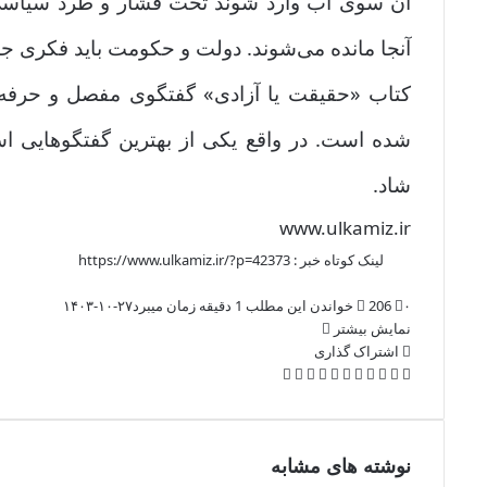
آن سوی آب وارد شوند تحت فشار و طرد سیاسی قر
آنجا مانده می‌شوند. دولت و حکومت باید فکری جدی
شده است. در واقع یکی از بهترین گفتگوهایی اس
شاد.
www.ulkamiz.ir
لینک کوتاه خبر :
https://www.ulkamiz.ir/?p=42373
۰
206
خواندن این مطلب 1 دقیقه زمان میبرد
۱۴۰۳-۱۰-۲۷
نمایش بیشتر
اشتراک گذاری
ف
X
ل
پ
ا
چ
ی
ی
ت
پ
ر
V
O
ا
ش
ا
س
ن
ا
ی
د
K
d
ک
ت
پ
ب
ک
م
ن‌
د
o
n
ت
ر
و
د
ب
ت
ی
n
o
ا
نوشته های مشابه