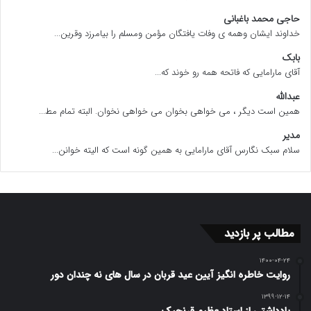
حاجی محمد باغبانی
خداوند ایشان وهمه ی وفات یافتگان مؤمن ومسلم را بیامرزد وقرین...
بابک
آقای مارامایی که فاتحه همه رو خوند که...
عبدالله
همین است دیگر ، می خواهی بخوان می خواهی نخوان. البته تمام مط...
مدیر
سلام سبک نگارس آقای مارامایی به همین گونه است که الیته خوانن...
مطالب پر بازدید
۱۴۰۰-۰۴-۲۴
روایت خاطره انگیز آیین عید قربان در سال های نه چندان دور
۱۳۹۹-۱۲-۱۴
یادداشتی از استاد عظیم قرنجیک