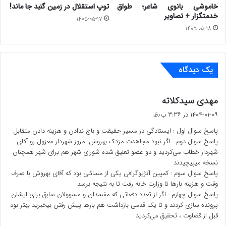
خاموشی بانوی شاعر؛ طواق
توپ استقلال در زمین گنبد جا ماند!
چشیده ی سیستم سیاسی کشورند.
خدمتگزار + تصاویر
۱۴۰۵-۰۵-۱۷
۱۴۰۵-۰۵-۱۸
و یا افراد بروکرات چون دکتر اراز محمد سارلی و یا افراد فعال
مثل دکتر احمد مرادپور انتخاب می شدند باز روح تازه ای در
یک دیدگاه
کالبد رسانه های ترکمن صحرا دمیده می شد.
گ
مهدی سیدکلاته
و یا در مرتبت بعد دکتر سیدی ،آور،. یحیی یاری … نیز می
ف
۱۴۰۴-۰۱-۰۹ در ۳:۳۶ ب٫ظ
توانست توجیه پذیر تر باشد تا مزدک بهروش
ت
پاسخ سوال اول : ایستادگی در مسیر حقیقت و باج ندادن و هزینه دادن متقابل
:
پاسخ سوال دوم : اگر نبود مجاهدت مزدک بهروش امروز شهردار معزول رو آقای
به هر حال از دوستان رسانه ای انتظار این است که در موارد
شهردار خطاب می‌کردید و دو عضو تعلیق شده شورای شهر هم برای شهر همچنان
نسخه میپیچیدند
این چنینی با خرد جمعی بیشتری رفتار نمایند تا در مقابل
پاسخ سوال سوم : کمپین آنژیوگرافی یکی از مسائلی بود که آقای بهروش با صرف
پرسش های افکار عمومی چیزی برای پاسخ داشته باشند.
وقت و هزینه بارها تا وزارت خانه رفت تا به نتیجه برسد
پاسخ سوال چهارم : اگر از تعدد دفعاتی که مفسدان و مسوولان سابق برای ایشان
سوالاتی همچون:
پرونده سازی کردند و تا یک قدمی بازداشت هم بارها پیش رفتن بیخبرید بهتر بود
قبل از قضاوت ، تحقیق می‌کردید.