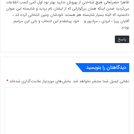
۱)فاکتورهای این انتخاب چه بوده است؟
ظاهرا حضرتعالی هیچ شناختی از بهروش ندارید بهتر بود اول کمی کسب اطلاعات
می‌کردید ضمن اینکه همان بزرگوارانی که از ایشان نام بردید و شایسته این عنوان
۲)این آقا کدام مساله امنیتی و خلاف قانون را به چالش کشیده
دانستید که البته بسیار شایسته هم هستند خودشان چنین انتخابی کرده اند ،
آقایان پیرا ، ایزدی ، مرادپور و … خود پیشقدم این انتخاب و بانی این مراسم
است؟
بودند .
۳)این منتخب کدام مساله بر زمین مانده را حل کرده است؟
پاسخ
۴)او در راه حقوق مردم چه هزینه هایی را پرداخته است؟
۵)او با کدام آقازاده و دانه درشت در افتاده است و پای کدام
دیدگاهتان را بنویسید
مفسد اقتصادی به دستگاه قضایی کشانده است؟
و دهها پرسش دیگر.
نشانی ایمیل شما منتشر نخواهد شد.
بخش‌های موردنیاز علامت‌گذاری شده‌اند
*
د
www.ulkamiz.ir
ی
د
گ
ا