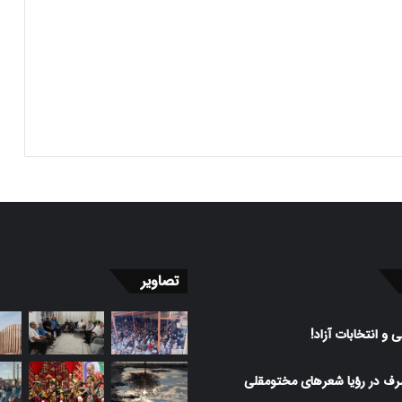
تصاویر
 و انتخابات آزاد!
رف در رؤیا شعرهای مختومقلی