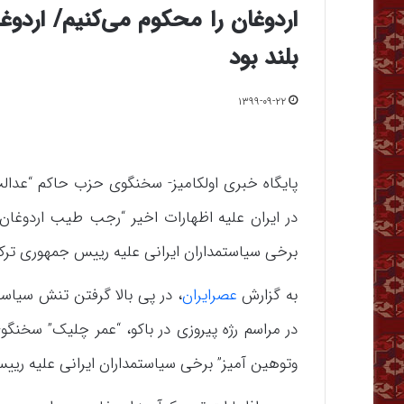
اردوغان را محکوم می‌کنیم/ ارد
بلند بود
۱۳۹۹-۰۹-۲۲
پایگاه خبری اولکامیز- سخنگوی حزب حاکم “عدالت 
در ایران علیه اظهارات اخیر “رجب طیب اردوغان”
برخی سیاستمداران ایرانی علیه رییس جمهوری ترکی
به گزارش
عصرایران
، در پی بالا گرفتن تنش سیاسی
در مراسم رژه پیروزی در باکو، “عمر چلیک” سخن
وتوهین آمیز” برخی سیاستمداران ایرانی علیه ریی