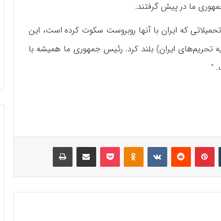
مهوری ما در پیش گرفتند.
 و تحمیلاتی که ایران با آنها روبروست سکوت کرده است، این
 تحریم‌های ایران) بلند کرد. رئیس جمهوری ما همیشه با
 ”
‫تامبلر
‫پین‌ترست
‫رددیت
‫VKontakte
‫Odnoklassniki
پاکت
اشتراک گذاری از طریق ایمیل
چاپ