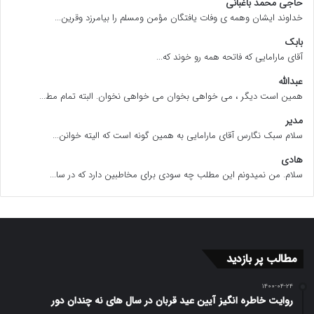
حاجی محمد باغبانی
خداوند ایشان وهمه ی وفات یافتگان مؤمن ومسلم را بیامرزد وقرین...
«مسخ»، داستان یک هیولا نیست؛ داستان انسانی‌ست که از
بابک
هیولا بودن خود، نه تعجب می‌کند، نه عصیان.
آقای مارامایی که فاتحه همه رو خوند که...
گرگور، نه قربانی یک تصمیم، بلکه قربانی یک فرآیند است.
عبدالله
همین است دیگر ، می خواهی بخوان می خواهی نخوان. البته تمام مط...
فرآیند ساختن سوژه‌ای که باید مفید، سازگار، فهم‌پذیر و قابل
مدیر
ترجمه باشد.
سلام سبک نگارس آقای مارامایی به همین گونه است که الیته خوانن...
اگر چنین نباشی، حتی خانواده‌ات تو را نمی‌فهمند. و اگر
هادی
سلام. من نمیدونم این مطلب چه سودی برای مخاطبین دارد که در سا...
نفهمند، دیگر نیستی.
محمد توانگری, [۱۱/۱۵/۲۰۲۵ ۱۱:۵۷ PM] سلام لطیف عزیز
محمد توانگری, [۱۱/۱۵/۲۰۲۵ ۱۱:۵۸ PM] میتونی هم سایت
مطالب پر بازدید
منتشر کنی هم نشریه
۱۴۰۰-۰۴-۲۴
روایت خاطره انگیز آیین عید قربان در سال های نه چندان دور