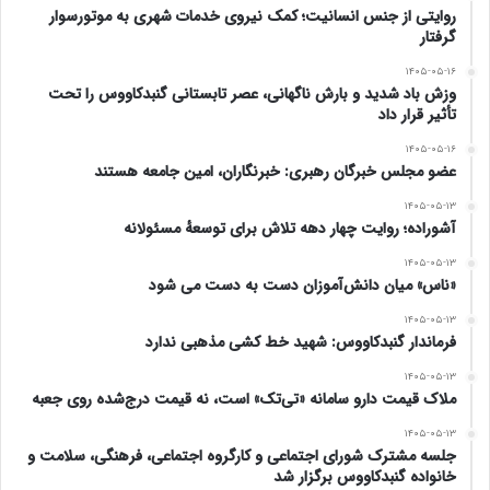
روایتی از جنس انسانیت؛ کمک نیروی خدمات شهری به موتورسوار
می‌یابد — با یونیفورم، خشونت، و چوب‌دستی.
گرفتار
• مادر: شخصیتی سرکوب‌شده، که هم ترحم دارد و هم ترس.
۱۴۰۵-۰۵-۱۶
وزش باد شدید و بارش ناگهانی، عصر تابستانی گنبدکاووس را تحت
• خواهر: در ابتدا مهربان، اما به‌تدریج بدل به عنصری طردکننده
تأثیر قرار داد
و در نهایت نیروی تصمیم‌گیرنده برای نابودی گرگور.
۱۴۰۵-۰۵-۱۶
عضو مجلس خبرگان رهبری: خبرنگاران، امین جامعه هستند
گرگور، که پیش‌تر نان‌آور خانه بود، پس از سقوط از کارکرد
۱۴۰۵-۰۵-۱۳
آشوراده؛ روایت چهار دهه تلاش برای توسعهٔ مسئولانه
اقتصادی‌اش، حق زیستن در خانه‌اش را از دست می‌دهد.
۱۴۰۵-۰۵-۱۳
این خانواده، «محبت» را نه از روی نسبت خونی، بلکه از روی
«ناس» میان دانش‌آموزان دست به دست می شود
نقشِ سودمندی اجتماعی تعریف می‌کند.
۱۴۰۵-۰۵-۱۳
فرماندار گنبدکاووس: شهید خط کشی مذهبی ندارد
قدرت بی‌چهره، مرگ بی‌فریاد
۱۴۰۵-۰۵-۱۳
ملاک قیمت دارو سامانه «تی‌تک» است، نه قیمت درج‌شده روی جعبه
هیچ‌گاه روشن نمی‌شود چرا گرگور دگردیسی یافته. حتی خودش
۱۴۰۵-۰۵-۱۳
جلسه مشترک شورای اجتماعی و کارگروه اجتماعی، فرهنگی، سلامت و
نیز هیچ‌گاه این پرسش را نمی‌پرسد. این سکوت، و عدم نیاز به
خانواده گنبدکاووس برگزار شد