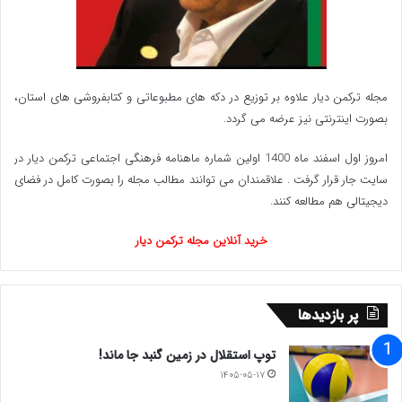
گرگور کی بود؟ و چرا سقوط کرد؟
پیش‌تر، انسان در تفکر سنتی، دارای روح، اراده، و منزلت قدسی
مجله ترکمن دیار علاوه بر توزیع در دکه های مطبوعاتی و کتابفروشی های استان،
بود. اما در روایت کافکا:
بصورت اینترنتی نیز عرضه می گردد.‌
• انسان مساوی است با کار، سود، نقش در چرخ‌دنده‌ی نظم
امروز اول اسفند ماه 1400 اولین شماره ماهنامه فرهنگی اجتماعی ترکمن دیار در
اجتماعی.
سایت جار قرار گرفت . علاقمندان می توانند مطالب مجله را بصورت کامل در فضای
• وقتی این نقش از بین برود، هویت فردی و حتی انسان‌بودن
دیجیتالی هم مطالعه کنند.
هم از میان می‌رود.
خرید آنلاین مجله ترکمن دیار
«مسخ» تصویری تبارشناختی‌ست از سقوط انسان از مقام
سوژه‌ی اخلاقی/الهی به ابزار اقتصادی/بوروکراتیک.
پر بازدیدها
توپ استقلال در زمین گنبد جا ماند!
جایگاه اثر در سنت خوانش فلسفی
۱۴۰۵-۰۵-۱۷
«مسخ» در قرائت‌های مختلف: