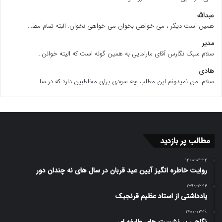
عبدالله
همین است دیگر ، می خواهی بخوان می خواهی نخوان. البته تمام مط...
مدیر
سلام سبک نگارس آقای مارامایی به همین گونه است که الیته خوانن...
هادی
سلام. من نمیدونم این مطلب چه سودی برای مخاطبین دارد که در سا...
مطالب پر بازدید
۱۴۰۰-۰۴-۲۴
روایت خاطره انگیز آیین عید قربان در سال های نه چندان دور
۱۳۹۹-۱۲-۱۴
یادداشتی از استاد عظیم قرنجیک
۱۴۰۰-۰۳-۱۹
نگاهی بر نشست های طایفه ای