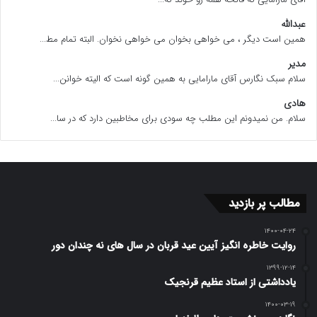
مردم و حاکمیت است.
عبدالله
وی با بیان اینکه دولت چهاردهم در پی تغییر رویکرد و
همین است دیگر ، می خواهی بخوان می خواهی نخوان. البته تمام مط...
مدیر
تعدیل فضاست، گفت: اما بخش‌هایی از حاکمیت که
سلام سبک نگارس آقای مارامایی به همین گونه است که الیته خوانن...
بقای خود را در تداوم وضعیت قبلی می‌بینند، در مسیر
هادی
سلام. من نمیدونم این مطلب چه سودی برای مخاطبین دارد که در سا...
دولت سنگ‌اندازی می‌کنند و مانع از تحقق اهداف آن
می‌شوند. به عنوان مثال، اکنون دولت می‌خواهد ایران از
عامل تهدید منطقه، به کشوری تبدیل شود که روابط
مطالب پر بازدید
عادی با دنیا دارد و در پی روابط دوستانه با جهان است،
۱۴۰۰-۰۴-۲۴
اما هر روز از تریبون‌های جریان مقابل فریاد یک نفر بلند
روایت خاطره انگیز آیین عید قربان در سال های نه چندان دور
۱۳۹۹-۱۲-۱۴
می‌شود. به همین ترتیب در حوزه اقتصادی هم که دولت
یادداشتی از استاد عظیم قرنجیک
می‌خواهد گامی را بردارد، جریان مقابل موضوع
۱۴۰۰-۰۳-۱۹