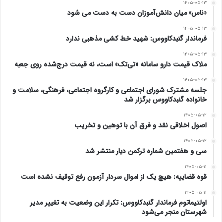
نهایتا هم که ما کلی زور زدیم و به مردم هشدار دادیم که
۱۴۰۵-۰۵-۱۳
«ناس» میان دانش‌آموزان دست به دست می شود
عدم شرکت در انتخابات چه عاقبتی را برایشان رقم
۱۴۰۵-۰۵-۱۳
فرماندار گنبدکاووس: شهید خط کشی مذهبی ندارد
خواهد زد، حدود ۴۰، ۵۰ درصد پای صندوق آمدند. این
۱۴۰۵-۰۵-۱۳
اولین نشانه وجود شکاف بین حاکمیت و مردم است.
ملاک قیمت دارو سامانه «تی‌تک» است، نه قیمت درج‌شده روی جعبه
معیدفر با بیان اینکه دغدغه‌‌های حاکمیت کاملا متفاوت از
۱۴۰۵-۰۵-۱۳
جلسه مشترک شورای اجتماعی و کارگروه اجتماعی، فرهنگی، سلامت و
خانواده گنبدکاووس برگزار شد
مشکلات مردم است، عنوان کرد: مشکلات اقتصادی بیداد
۱۴۰۵-۰۵-۱۲
می‌کند و هر روز مردم بیشتر در ابعاد مختلف زندگی‌شان
اصول اخلاقی نقد و فرق آن با توهین و تخریب
۱۴۰۵-۰۵-۱۲
احساس ناامنی دارند و جوانان ناامیدتر می‌شوند، در
سی و هفتمین شماره ترکمن دیار منتشر شد
حالی که سخنان حاکمیت تماما حول مسائل منطقه و…
۱۴۰۵-۰۵-۱۱
قوه قضاییه: هیچ یک از اموال سردار آزمون رفع توقیف نشده است
است. در حقیقت عده‌ای برای کشور اولویت تعیین
۱۴۰۵-۰۵-۱۱
اولتیماتوم فرماندار گنبدکاووس: تکرار این وضعیت به تغییر مدیر
می‌کنند و منابع و امکانات مردم را به آن سمت می‌برند.
شهرستان منجر می‌شود