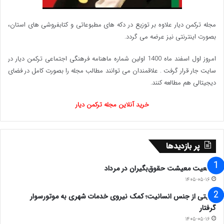
مصیبت‌های مردم نیست و همچنان در رویای سروری
مجله ترکمن دیار علاوه بر توزیع در دکه های مطبوعاتی و کتابفروشی های استان،
دنیا و دشمنی با شرق و غرب عالم به‌سرمی‌برد و از سمت
بصورت اینترنتی نیز عرضه می گردد.‌
دیگر مردمی که در نیازهای اولیه خود مانده‌اند.
امروز اول اسفند ماه 1400 اولین شماره ماهنامه فرهنگی اجتماعی ترکمن دیار در
سایت جار قرار گرفت . علاقمندان می توانند مطالب مجله را بصورت کامل در فضای
استاد بازنشسته جامعه‌شناسی دانشگاه تهران بیان کرد:
دیجیتالی هم مطالعه کنند.
وقتی زندگی مردم تعطیل شده و حاکمیت هم هیچ
خرید آنلاین مجله ترکمن دیار
برنامه مشخصی برای آینده کشور ندارد، طبیعتا مشکلات
دیگری نیز بروز پیدا می‌کند. اکنون اخلاقیات جامعه نیز
پر بازدیدها
دچار خدشه شده است. ما از پیامبر(ص) حدیث داریم که
وضعیت معیشت حقوق‌بگیران در مرداد
«من لا معاش له، لا معاد له» (کسی که معاشش تامین
۱۴۰۵-۰۵-۱۶
روایتی از جنس انسانیت؛ کمک نیروی خدمات شهری به موتورسوار
نباشد، معادی هم ندارد). در شرایطی که مردم درگیر
گرفتار
۱۴۰۵-۰۵-۱۶