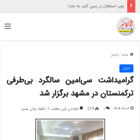
توپ استقلال در زمین گنبد جا ماند!
منو
خانه
/
اخبار
اخبار
گرامیداشت سی‌امین سالگرد بی‌طرفی
ترکمنستان در مشهد برگزار شد
۱۴۰۴-۰۹-۰۶
۰
226
خواندن این مطلب 1 دقیقه زمان میبرد