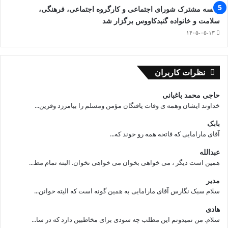
جلسه مشترک شورای اجتماعی و کارگروه اجتماعی، فرهنگی،
سلامت و خانواده گنبدکاووس برگزار شد
۱۴۰۵-۰۵-۱۳
نظرات کاربران
حاجی محمد باغبانی
خداوند ایشان وهمه ی وفات یافتگان مؤمن ومسلم را بیامرزد وقرین...
بابک
آقای مارامایی که فاتحه همه رو خوند که...
عبدالله
همین است دیگر ، می خواهی بخوان می خواهی نخوان. البته تمام مط...
مدیر
سلام سبک نگارس آقای مارامایی به همین گونه است که الیته خوانن...
هادی
سلام. من نمیدونم این مطلب چه سودی برای مخاطبین دارد که در سا...