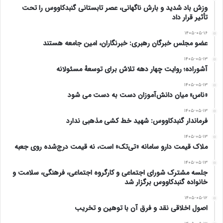
وزش باد شدید و بارش ناگهانی، عصر تابستانی گنبدکاووس را تحت
خود باشند. اما اگر یک روزنامه نگار یا خبرنگار مستقل یا
تأثیر قرار داد
نویسنده یا روشنفکر یا فعال مدنی در انتقاد از حکومت و جامعه
۱۴۰۵-۰۵-۱۶
عضو مجلس خبرگان رهبری: خبرنگاران، امین جامعه هستند
اشتباه بکند در مورد آنها مو را از ماست بیرون می کشند.
۱۴۰۵-۰۵-۱۳
آشوراده؛ روایت چهار دهه تلاش برای توسعهٔ مسئولانه
تبعیضهای حقوقی که می گویند اینهاست.این تبعیضها به
۱۴۰۵-۰۵-۱۳
جایی رسیده است که دیگر کسی ازدیدن و شنیدن آن تعجب
«ناس» میان دانش‌آموزان دست به دست می شود
نمی کند. امیدوارم پرونده این جنایات هولناک برای همیشه
۱۴۰۵-۰۵-۱۳
فرماندار گنبدکاووس: شهید خط کشی مذهبی ندارد
بسته شود و هیچکس بدون محاکمه عادلانه و منصفانه از روی
۱۴۰۵-۰۵-۱۳
ملاک قیمت دارو سامانه «تی‌تک» است، نه قیمت درج‌شده روی جعبه
هوا وهوس اینگونه دردناک مجازات نشود و تمام زندگی را از
۱۴۰۵-۰۵-۱۳
دست ندهد.
جلسه مشترک شورای اجتماعی و کارگروه اجتماعی، فرهنگی، سلامت و
خانواده گنبدکاووس برگزار شد
۱۶/۷/۱۳۹۹
۱۴۰۵-۰۵-۱۲
اصول اخلاقی نقد و فرق آن با توهین و تخریب
www.ulkamiz.ir