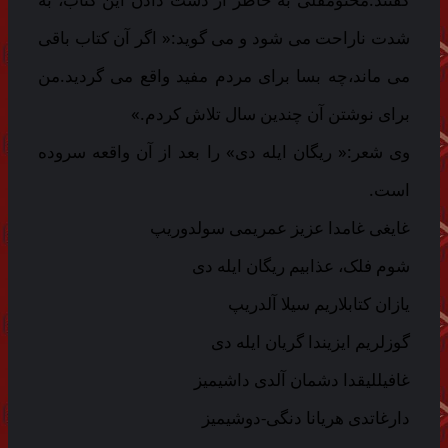
شدت ناراحت می شود و می گوید:« اگر آن کتاب باقی
می ماند،چه بسا برای مردم مفید واقع می گردید.من
برای نوشتن آن چندین سال تلاش کردم.»
وی شعر:« ریگان ایله دی» را بعد از آن واقعه سروده
است.
غایغی غامدا عزیز عمریمی سولدوریپ
شوم فلک، عذابیم ریگان ایله دی
یازان کتابلاریم سیلا آلدریپ
گوزلریم ایزیندا گریان ایله دی
غافیللیقدا دشمان آلدی داشیمیز
دارغاتدی هریانا دنگی-دوشیمیز