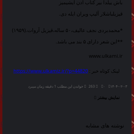
باش ییلدا بیر کتاب ادن ایشیمیز
قیزیلباشلار آلیپ ویران ایله دی.
*محمدبردی نجف عالیف،۵۰ ساله،قیزیل آروات.(۱۹۵۹)
**این شعر دارای ۵ بند می باشد.
www.ulkami.ir
لینک کوتاه خبر :
https://www.ulkamiz.ir/?p=44820
۱۴۰۴-۰۲-۰۳
۰
263
خواندن این مطلب 1 دقیقه زمان میبرد
نمایش بیشتر
نوشته های مشابه