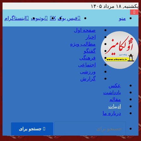
یکشنبه, ۱۸ مرداد ۱۴۰۵
منو
فیس بوک
X
یوتیوب
اینستاگرام
صفحه اول
اخبار
مطالب ویژه
گفتگو
فرهنگی
اجتماعی
ورزشی
گزارش
عکس
یادداشت
مقاله
ادبیات
درباره ما
جستجو برای