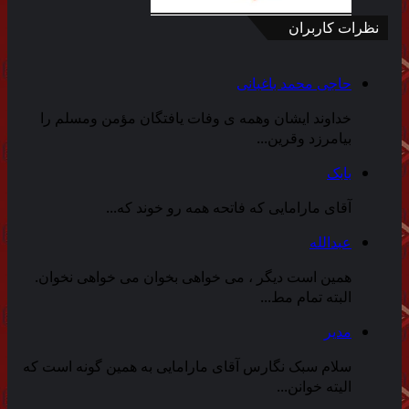
نظرات کاربران
حاجی محمد باغبانی
خداوند ایشان وهمه ی وفات یافتگان مؤمن ومسلم را
بیامرزد وقرین...
بابک
آقای مارامایی که فاتحه همه رو خوند که...
عبدالله
همین است دیگر ، می خواهی بخوان می خواهی نخوان.
البته تمام مط...
مدیر
سلام سبک نگارس آقای مارامایی به همین گونه است که
الیته خوانن...