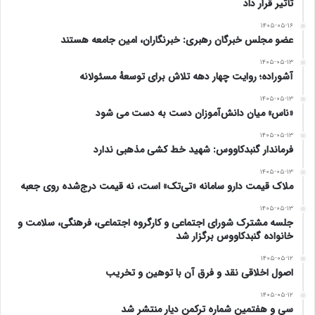
گوش میلاد تقوی رئیس جوان و تازه‌کار فدراسیون والیبال
تأثیر قرار داد
خواندند که «اقتدارت رفته زیر سوال»، «نشان بده اینجا رئیس
۱۴۰۵-۰۵-۱۶
عضو مجلس خبرگان رهبری: خبرنگاران، امین جامعه هستند
کیست»، «به همه ثابت کن کت تن کیست»، «با بازیکن
۱۴۰۵-۰۵-۱۳
آشوراده؛ روایت چهار دهه تلاش برای توسعهٔ مسئولانه
سالاری مقابله کن» و… که او در نهایت پنج ماه بعد، وقتی زیر
۱۴۰۵-۰۵-۱۳
فشار انتقادات بابت از دست دادن المپیک قرار داشت، اقدام به
«ناس» میان دانش‌آموزان دست به دست می شود
تشکیل پرونده برای صابر کاظمی کرد و طی یک رای فوری و
۱۴۰۵-۰۵-۱۳
فرماندار گنبدکاووس: شهید خط کشی مذهبی ندارد
سریع و انقلابی صابر کاظمی را به دو سال محرومیت از تمام
۱۴۰۵-۰۵-۱۳
ملاک قیمت دارو سامانه «تی‌تک» است، نه قیمت درج‌شده روی جعبه
مسابقات والیبال محکوم کرد! بعد هم در مصاحبه‌ای عنوان
۱۴۰۵-۰۵-۱۳
داشت که این خواست مردم بوده و ما باید حکمی صادر
جلسه مشترک شورای اجتماعی و کارگروه اجتماعی، فرهنگی، سلامت و
خانواده گنبدکاووس برگزار شد
می‌کردیم که بازدارنده باشد و دیگر کسی جرات نکند دعوت تیم
۱۴۰۵-۰۵-۱۲
ملی را رد کند.
اصول اخلاقی نقد و فرق آن با توهین و تخریب
۱۴۰۵-۰۵-۱۲
تقوی بعد از صدور حکم و در پاسخ به این سوال که این کار آینده
سی و هفتمین شماره ترکمن دیار منتشر شد