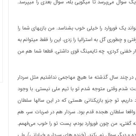
یک سوال می‌پرسد تا میگویی بله، سوال بعدی را میپرسد.
واند یک فوروارد را خیلی خوب بشناسد. من بازیهای شما را
ی و چطوری گل به استرالیا را زدی. این را فقط میتوانم به
ر خفنی کردی، چه تایمینگ قوی داشتی. قطعا شما هم من
 در چند سال گذشته ما هیچ مهاجمی نداشتیم مثل سردار
حت شدم وقتی متوجه شدم تو با تیم ملی نیستی. با وجود
انس صعود داریم، تو جزو بازیکنانی هستی که در این سالها سلطان
اقعا سلطان هجده قدم بود. سردار هم در ضربات سر، هم
ه گفتی، من چون فوروارد بودم، پست تو را خوب می‌فهمم.
ده و دیگر سوال نمی‌کند. (خنده های سردار و خیابانی). ولی