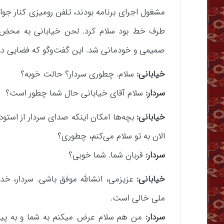
مشغول اجرای برنامه بودند، تلفن رومیزی کنار جو
طرف خط بود سلام کرد. لحن خیابانی به محض ا
صمیمی و خودمانی شد. این گفت‌وگو که فضایی دوس
خیابانی:
سلام. چطوری سردار؟ حالت خوبه؟
سردار:
سلام آقای خیابانی حال شما چطور است؟
خیابانی:
بچه‌ها امکان اینکه صدای سردار از استو
الان به تو سلام می‌کنم، چطوری؟
سردار:
قربان شما. شما خوبی؟
خیابانی:
عزیزمی، انشالله موفق باشی. سردار، خد
ملی خالی است.
سردار:
من هم سلام عرض میکنم به شما و به پیش