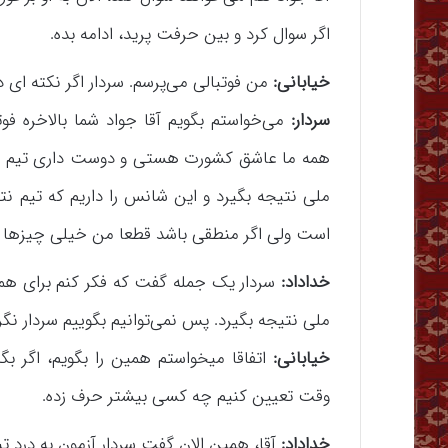
اگر سوال کرد و بین حرفت پرید، ادامه بده.
خیابانی:
من فوتبالی می‌پرسم. سردار اگر نکته ای د
سردار:
می‌خواستم بگویم آقا جواد شما بالاخره 
همه ما عاشق کشورت هستی و دوست داری تیم مل
ملی نتیجه بگیرد و این شانس را داریم که تیم نت
است ولی اگر منطقی باشد قطعا من خیلی چیزها را ب
خداداد:
سردار یک جمله گفت که فکر کنم برای ه
ملی نتیجه بگیرد. پس نمی‌توانیم بگوییم سردار 
خیابانی:
اتفاقا میخواستم همین را بگویم، اگر بگ
وقت تعیین کنیم چه کسی بیشتر حرف زده.
خداداد:
آقا، همین الان گفت سردار آزمون به درد ت