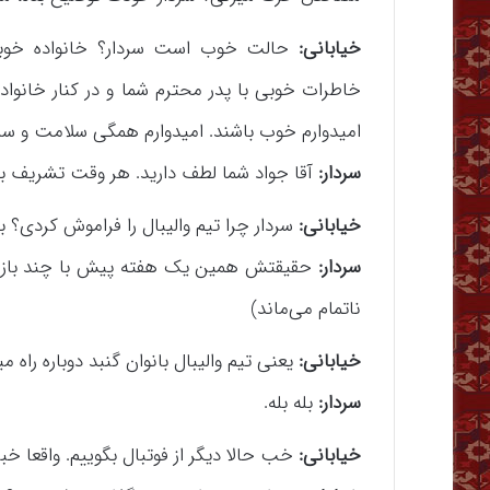
خیابانی:
حالت خوب است سردار؟ خانواده خوب
خاطرات خوبی با پدر محترم شما و در کنار خانواد
امیدوارم خوب باشند. امیدوارم همگی سلامت و سال
سردار:
آقا جواد شما لطف دارید. هر وقت تشریف ب
خیابانی:
سردار چرا تیم والیبال را فراموش کردی؟ به
سردار:
حقیقتش همین یک هفته پیش با چند بازیک
ناتمام می‌ماند)
خیابانی:
یعنی تیم والیبال بانوان گنبد دوباره راه م
سردار:
بله بله.
خیابانی:
خب حالا دیگر از فوتبال بگوییم. واقعا خب