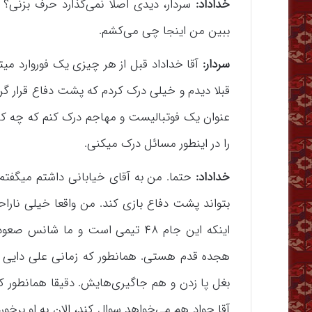
خداداد:
سردار، دیدی اصلا نمی‌گذارد حرف بزنی؟ 
ببین من اینجا چی می‌کشم.
سردار:
آقا خداداد قبل از هر چیزی یک فوروارد میت
قبلا دیدم و خیلی درک کردم که پشت دفاع قرار گرفت
عنوان یک فوتبالیست و مهاجم درک کنم که چه کا
را در اینطور مسائل درک میکنی.
خداداد:
حتما. من به آقای خیابانی داشتم میگفتم
بتواند پشت دفاع بازی کند. من واقعا خیلی نارا
اینکه این جام ۴۸ تیمی است و ما ش
هجده قدم هستی. همانطور که زمانی علی دایی و
بغل پا زدن و هم جاگیری‌هایش. دقیقا همانطور ک
آقا جواد هم می‌خواهد سوال کند، الان به او برخور