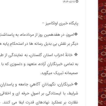
۱۴۰۴-۰۵-۱۷
پایگاه خبری اولکامیز –
🔷امروز، در هفدهمین روز از مردادماه، به پاسداشت
دیگر بر نقش بی بدیل رسانه ها در استحکامِ پایه
🔷 خانهٔ احزاب استان گلستان، به نمایندگی از 
به تمامی خبرنگارانِ آزاده، متعهد و دلسوزی که با 
صمیمانه تبریک میگوید.
🔷خبرنگاران، نگهبانانِ آگاهیِ جامعه و پاسدارا
شرایط، با ایستادگی بر اصولِ حرفه ای و اخلاقی،
نظارت بر عملکردِ نهادهای قدرت ایفا می کنند. خ