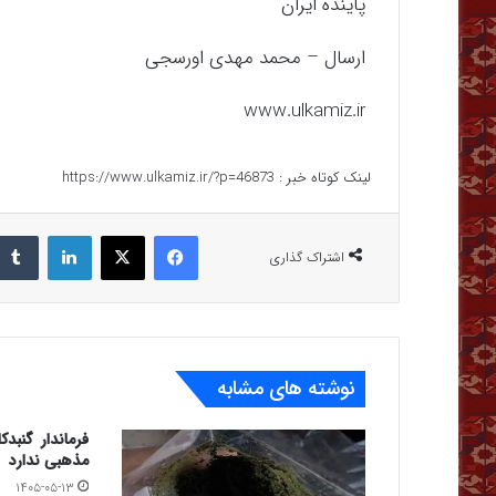
پاینده ایران
ارسال – محمد مهدی اورسجی
www.ulkamiz.ir
لینک کوتاه خبر :
https://www.ulkamiz.ir/?p=46873
فیس بوک
X
لینکدین
اشتراک گذاری
نوشته های مشابه
فرماندار گنب
مذهبی ندارد
۱۴۰۵-۰۵-۱۳