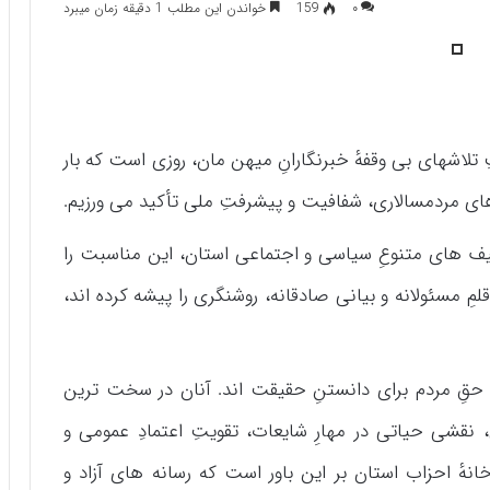
۰
159
خواندن این مطلب 1 دقیقه زمان میبرد
ِ تلاشهای بی وقفهٔ خبرنگارانِ میهن مان، روزی است که بار
 های مردمسالاری، شفافیت و پیشرفتِ ملی تأکید می ورزیم.
طیف های متنوعِ سیاسی و اجتماعی استان، این مناسبت را
قلمِ مسئولانه و بیانی صادقانه، روشنگری را پیشه کرده اند،
نِ حقِ مردم برای دانستنِ حقیقت اند. آنان در سخت ترین
 نقشی حیاتی در مهارِ شایعات، تقویتِ اعتمادِ عمومی و
انهٔ احزاب استان بر این باور است که رسانه های آزاد و