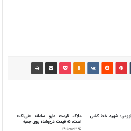
‫تامبلر
‫پین‌ترست
‫رددیت
‫VKontakte
‫Odnoklassniki
پاکت
اشتراک گذاری از طریق ایمیل
چاپ
دکاووس: شهید خط کشی
ملاک قیمت دارو سامانه «تی‌تک»
است، نه قیمت درج‌شده روی جعبه
۱۴۰۵-۰۵-۱۳