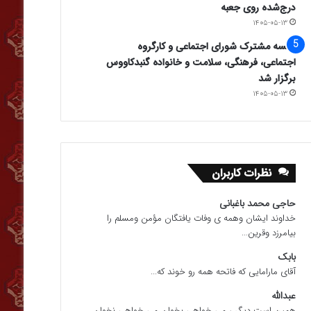
درج‌شده روی جعبه
۱۴۰۵-۰۵-۱۳
جلسه مشترک شورای اجتماعی و کارگروه
اجتماعی، فرهنگی، سلامت و خانواده گنبدکاووس
برگزار شد
۱۴۰۵-۰۵-۱۳
نظرات کاربران
حاجی محمد باغبانی
خداوند ایشان وهمه ی وفات یافتگان مؤمن ومسلم را
بیامرزد وقرین...
بابک
آقای مارامایی که فاتحه همه رو خوند که...
عبدالله
همین است دیگر ، می خواهی بخوان می خواهی نخوان.