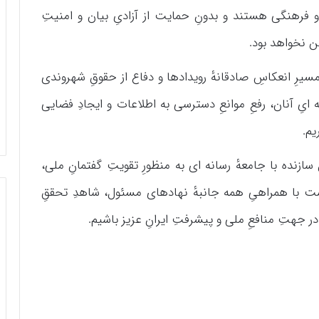
 فرهنگی هستند و بدونِ حمایت از آزادیِ بیان و امنیتِ
ن نخواهد بود.
سیرِ انعکاسِ صادقانهٔ رویدادها و دفاع از حقوقِ شهروندی
ایِ آنان، رفعِ موانعِ دسترسی به اطلاعات و ایجادِ فضایی
یم.
سازنده با جامعهٔ رسانه ای به منظورِ تقویتِ گفتمانِ ملی،
ت با همراهیِ همه جانبهٔ نهادهای مسئول، شاهدِ تحققِ
ر جهتِ منافعِ ملی و پیشرفتِ ایرانِ عزیز باشیم.