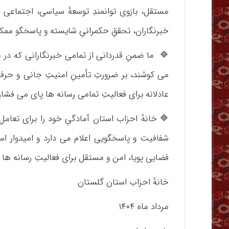
مستقل، بازوی توانمندِ توسعهٔ سیاسی، اجتماعی و
خبرنگاران، تحققِ حکمرانیِ شایسته و پاسخگو ممک
🔷 ما ضمنِ قدردانی از تمامی خبرنگارانی که در م
می کوشند، بر ضرورتِ تأمینِ امنیتِ جانی و حرفه 
عادلانه برای فعالیتِ تمامی رسانه ها پای می فشار
🔷 خانهٔ احزاب استان آمادگیِ خود را برای تعاملِ 
شفافیت و پاسخگویی اعلام می دارد و امیدوار اس
فضایی پویا، امن و مستقل برای فعالیتِ رسانه ها د
خانهٔ احزاب استان گلستان
مرداد ماه ۱۴۰۴