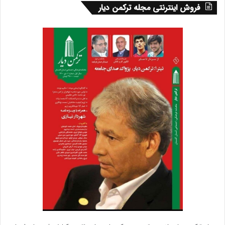
فروش اینترنتی مجله ترکمن دیار
اهالی فرهنگ و هنر و اعضای انجمن ها بگذارید
مشکلات آنها را از نزدیک بشنوید. انتخاب مشاور
فرهنگی این کار را تسهیل می کند
سیزده.
فرهنگ زیربناست اساس توسعه فرهنگ می
باشد پس ارتباط نزدیک با اهالی فرهنگ ارتباط نزدیک
داشته و یاریگر آنها باشید
چهارده. سخنم را با این شعر مولانا و سعدی به پایان می
رسانم
مشورت ادراک و هشیاری دهد /
عقل ها مر عقل را یاری
دهد ( مولانا )