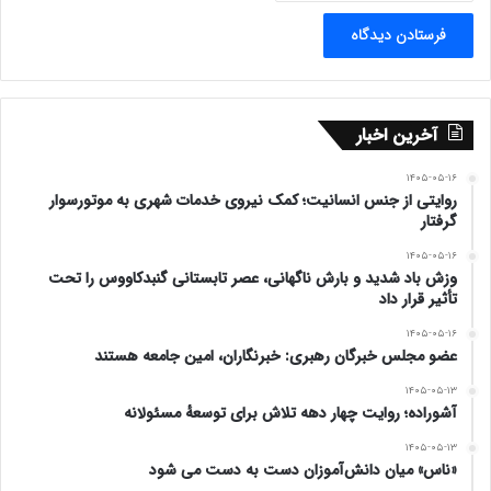
هفت. در عرصه های مختلف از مشاوران آگاه و خبره
استفاده کنید.
آخرین اخبار
هشت. قرآن کریم تاکید می کند همه اعمال انسان مورد
۱۴۰۵-۰۵-۱۶
رسیدگی و حساب و کتاب قرار دارد به قول دکتر پزشکیان
روایتی از جنس انسانیت؛ کمک نیروی خدمات شهری به موتورسوار
گرفتار
اگر فقط همیین را در نظام و حاکمیت به شکل دقیق مد
۱۴۰۵-۰۵-۱۶
وزش باد شدید و بارش ناگهانی، عصر تابستانی گنبدکاووس را تحت
نظر داشته باشیم کشور گلستان می شود
تأثیر قرار داد
۱۴۰۵-۰۵-۱۶
عضو مجلس خبرگان رهبری: خبرنگاران، امین جامعه هستند
۱۴۰۵-۰۵-۱۳
آشوراده؛ روایت چهار دهه تلاش برای توسعهٔ مسئولانه
۱۴۰۵-۰۵-۱۳
«ناس» میان دانش‌آموزان دست به دست می شود