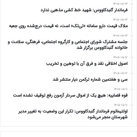
۱۴۰۵-۰۵-۱۳
فرماندار گنبدکاووس: شهید خط کشی مذهبی ندارد
نه. رمز بقای انقلاب اسلامی تقویت امید و اجتناب از یاس
۱۴۰۵-۰۵-۱۳
ملاک قیمت دارو سامانه «تی‌تک» است، نه قیمت درج‌شده روی جعبه
و ناامیدی است کاری کیم که امید دربین مردم زنده شود
۱۴۰۵-۰۵-۱۳
جلسه مشترک شورای اجتماعی و کارگروه اجتماعی، فرهنگی، سلامت و
ده. انتصاب شما را یک انتخاب استراتژیک می دانیم و
خانواده گنبدکاووس برگزار شد
۱۴۰۵-۰۵-۱۲
حمایت می کنیم.
اصول اخلاقی نقد و فرق آن با توهین و تخریب
۱۴۰۵-۰۵-۱۲
یازده. همانگونه که در فرمانداری گنبد تابو شکست
سی و هفتمین شماره ترکمن دیار منتشر شد
امیدواریم درمدیریت های دیگر استانی و شهرستانی هم
۱۴۰۵-۰۵-۱۱
قوه قضاییه: هیچ یک از اموال سردار آزمون رفع توقیف نشده است
تابو شکسته شود و شایستگان در همه عرصه ها دیده
۱۴۰۵-۰۵-۱۱
اولتیماتوم فرماندار گنبدکاووس: تکرار این وضعیت به تغییر مدیر
شوند.
شهرستان منجر می‌شود
دوازده . جلسات مداوم و مستمر چهار – پنج ماهه با