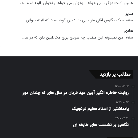
همین است دیگر ، می خواهی بخوان می خواهی نخوان. البته تمام مط...
مدیر
سلام سبک نگارس آقای مارامایی به همین گونه است که الیته خوانن...
هادی
سلام. من نمیدونم این مطلب چه سودی برای مخاطبین دارد که در سا...
مطالب پر بازدید
۱۴۰۰-۰۴-۲۴
روایت خاطره انگیز آیین عید قربان در سال های نه چندان دور
۱۳۹۹-۱۲-۱۴
یادداشتی از استاد عظیم قرنجیک
۱۴۰۰-۰۳-۱۹
نگاهی بر نشست های طایفه ای