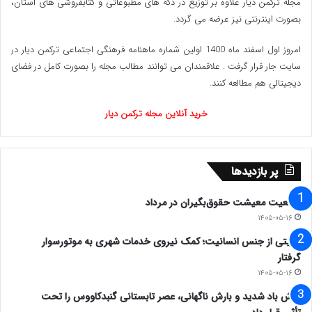
مجله ترکمن دیار علاوه بر توزیع در دکه های مطبوعاتی و کتابفروشی های استان،
درباب کنون که نعمت هست به دست /
کاین دولت و
بصورت اینترنتی نیز عرضه می گردد.‌
مُلک می رود دست به دست ( سعدی )
امروز اول اسفند ماه 1400 اولین شماره ماهنامه فرهنگی اجتماعی ترکمن دیار در
سایت جار قرار گرفت . علاقمندان می توانند مطالب مجله را بصورت کامل در فضای
دیجیتالی هم مطالعه کنند.
www.ulkamiz.ir
خرید آنلاین مجله ترکمن دیار
پر بازدیدها
وضعیت معیشت حقوق‌بگیران در مرداد
۱۴۰۵-۰۵-۱۶
روایتی از جنس انسانیت؛ کمک نیروی خدمات شهری به موتورسوار
گرفتار
۱۴۰۵-۰۵-۱۶
وزش باد شدید و بارش ناگهانی، عصر تابستانی گنبدکاووس را تحت