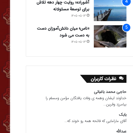
آشوراده؛ روایت چهار دهه تلاش
برای توسعهٔ مسئولانه
۱۴۰۵-۰۵-۱۳
«ناس» میان دانش‌آموزان دست
به دست می شود
۱۴۰۵-۰۵-۱۳
نظرات کاربران
حاجی محمد باغبانی
خداوند ایشان وهمه ی وفات یافتگان مؤمن ومسلم را
بیامرزد وقرین...
بابک
آقای مارامایی که فاتحه همه رو خوند که...
عبدالله