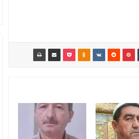
‫تامبلر
‫پین‌ترست
‫رددیت
‫VKontakte
‫Odnoklassniki
پاکت
اشتراک گذاری از طریق ایمیل
چاپ