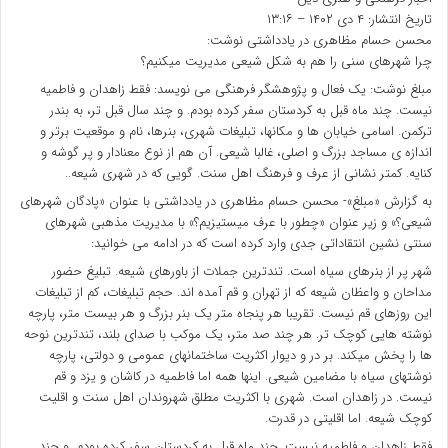
تاریخ انتشار: ۴ دی ۱۴۰۲ – ۱۳:۱۶
محسن حسام مظاهری در یادداشتی نوشت:
چرا شهرهای سنی را هم به شکل شیعی مدیریت میکنیم؟
مبلغ نوشت: یک فعال و پژوهشگر فرهنگی می نویسد: فقط زاهدان و فاطمیه
نیست. چند ماه قبل به کردستان سفر کرده بودم. و چند سال قبل تر، به بندر
ترکمن. اسامی خیابان ها و مکانها، تبلیغات شهری، بنرها، نام و موقعیت برتر و
اندازه ی مساجد بزرگ و اصلی، غالبا شیعی. آن هم از نوع معنادار و پر گوشه و
کنایه. کمتر نشانی از عرف و فرهنگ اهل سنت. گویی که در شهری شیعه..
به گزارش «مبلغ»- محسن حسام مظاهری در یادداشتی با عنوان «پادگان شهرهای
شیعی؟» و زیر عنوان «چطور با عرف میستیزیم؟» با مدیریت مذهبی شهرهای
سنتی نشین انتقاداتی جدی وارد کرده است که در ادامه می خوانید:
شهر پر از بنرهای سیاه است. تندترین جملات از باورهای شیعه. تبلیغ حضور
مداحان و واعظان شیعه که از تهران و قم آمده اند. حجم تبلیغات، کم از تبلیغات
این روزهای قم نیست. تقریبا هر پنجاه متر یک بنر بزرگ و هر بیست متر، پارچه
نوشته هایی کوچک تر. هر چند صد متر، یک موکب با صدای بلند، تندترین نوحه
ها را پخش میکند. بر در و دیوار اکثریت ساختمانهای عمومی و دولتی، پارچه
نوشتهای سیاه با مضامین شیعی. اینها همه اما فاطمیه در کاشان و یزد و قم
نیست. در زاهدان است. شهری با اکثریت مطلق شهروندان اهل سنت و اقلیت
کوچک شیعه. اما اقلیتی در قدرت.
فقط زاهدان و فاطمیه نیست. چند ماه قبل به کردستان سفر کرده بودم. و چند