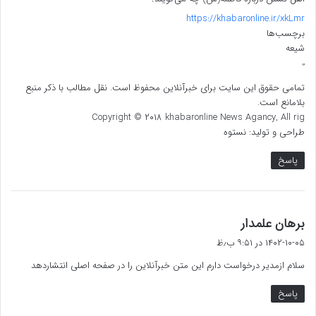
https://khabaronline.ir/xkLmr
برچسب‌ها
شیعه
”
تمامی حقوق این سایت برای خبرآنلاین محفوظ است. نقل مطالب با ذکر منبع
بلامانع است.
Copyright © ۲۰۱۸ khabaronline News Agancy, All rig
طراحی و تولید: نستوه
پاسخ
گ
برهان علمدار
ف
۱۴۰۲-۱۰-۰۵ در ۹:۵۱ ب٫ظ
ت
سلام ازمدیر درخواست دارم این متن خبرآنلاین را در صفحه اصلی انتشاردهد
:
پاسخ