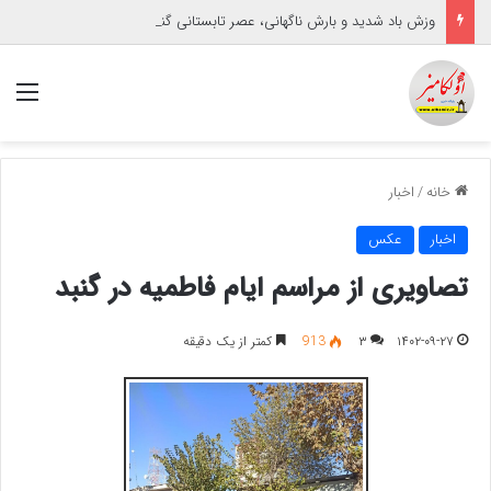
وزش باد شدید و بارش ناگهانی، عصر تابستانی گنبدکاووس را تحت تأثیر قرار داد
منو
خانه
/
اخبار
اخبار
عکس
تصاویری از مراسم ایام فاطمیه در گنبد
۱۴۰۲-۰۹-۲۷
۳
913
کمتر از یک دقیقه