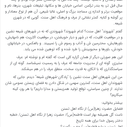
سال قبل تر، به بندر ترکمن. اسامی خیابان ها و مکانها، تبلیغات شهری، بنرها، نام و
موقعیت برتر و اندازه ی مساجد بزرگ و اصلی، غالبا شیعی. آن هم از نوع معنادار و
پر گوشه و کنایه. کمتر نشانی از عرف و فرهنگ اهل سنت. گویی که در شهری
شیعه..
گفتم “شهروند” اهل سنت؟ کدام شهروند؟ شهروندی که نه در شهرهای شیعه نشین
و در موقعیت اقلیت، که در شهر و دیار خویشتن، در موقعیت اکثریت هم نامهایش،
باورهایش، محترمین ش و آداب و رسوم ش را نمیبیند.. و بالعکس، در خیابانهای
خودش، باورها و محبوبینش را طرد شده و گاه توهین شده می یابد..
این هم صورتی دیگر از همان گزاره کلی است که گفته ام و نوشته ام: عرف
ستیزی. گونه ای از مدیریت جامعه که عرف را به رسمیت نمیشناسد. گونه ای از
سیاستگذاری که با اتکای به قدرت سخت، منطق عرف را در هم میشکند.
من این شهرهای اهل سنت نشین را “پادگان-شهرهای شیعه” دیدم. جایی که
شهروندان اهل سنت، کمترین سهمی در شکل دادن به فضای زیستن عمومی شان
ندارند. از چنین سیاستی، توقع تولید همزیستی و مدارا داریم؟ یا هر روز، کینه
میکاریم؟
بیشتر بخوانید:
فضایل حضرت زهرا(س) از نگاه اهل تسنن
نامت گل همیشه بهار است فاطمه(س)/ حضرت زهرا از نگاه اهل تسنن/ خطبه
دختر رسول خدا برای همه تاریخ
اهل تسنن درباره فاطمه(س) چه می‌گویند؟