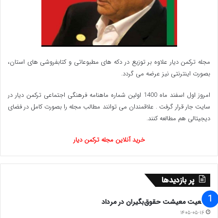
استقرار مردم سالاری توسعه‌گرا، برای تقویت بنیان‌های
جمهوریت نظام و پیشرفت شایسته ایران بپیوندید.
🖍 امروز رسالت همه ی ما حضور حداکثری است
مجله ترکمن دیار علاوه بر توزیع در دکه های مطبوعاتی و کتابفروشی های استان،
بصورت اینترنتی نیز عرضه می گردد.‌
#برای_ایران و از شما درخواست می کنیم با تمام گلایه
امروز اول اسفند ماه 1400 اولین شماره ماهنامه فرهنگی اجتماعی ترکمن دیار در
های به حق، در این مسیر روشن، ایران را همراهی کنید .
سایت جار قرار گرفت . علاقمندان می توانند مطالب مجله را بصورت کامل در فضای
دیجیتالی هم مطالعه کنند.
✋ ما زنده به آنیم که آرام نگیریم
خرید آنلاین مجله ترکمن دیار
✋موجیم که آسودگی ما عدم ماست
پر بازدیدها
❇️ مجمع دانشجویان و دانش آموختگان استان گلستان(
وضعیت معیشت حقوق‌بگیران در مرداد
۲۱ خرداد۱۴۰۳) ❇️
۱۴۰۵-۰۵-۱۶