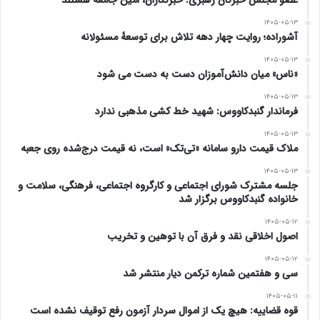
عضو مجلس خبرگان رهبری: خبرنگاران، امین جامعه هستند
❇️ ما هم چون شما بسیار دلگیریم، بسیار نقد داریم و
۱۴۰۵-۰۵-۱۳
آشوراده؛ روایت چهار دهه تلاش برای توسعهٔ مسئولانه
نور امید در قلب پُر سوزِمان فقط اندکی سو سو میزند ،
۱۴۰۵-۰۵-۱۳
اما نمی خواهیم بگذاریم تا این کورسوی امید نیز
«ناس» میان دانش‌آموزان دست به دست می شود
۱۴۰۵-۰۵-۱۳
خاموش شود لذا تلاش می کنیم برای اعتلای ایران و
فرماندار گنبدکاووس: شهید خط کشی مذهبی ندارد
نظامی که خونِ پاکِ شهدای این سترگ آب و خاک
۱۴۰۵-۰۵-۱۳
ملاک قیمت دارو سامانه «تی‌تک» است، نه قیمت درج‌شده روی جعبه
، برای بقای آن به زمین ریخته شده است ، پای کارِ دردِ
۱۴۰۵-۰۵-۱۳
جلسه مشترک شورای اجتماعی و کارگروه اجتماعی، فرهنگی، سلامت و
میهن و مردم بمانیم .
خانواده گنبدکاووس برگزار شد
۱۴۰۵-۰۵-۱۲
❇️ از شما دعوت می کنیم، استوار و امیدوار، به میدان
اصول اخلاقی نقد و فرق آن با توهین و تخریب
بیایید تا در کنار هم با حمایت از فردی انقلابی و اصلاح
۱۴۰۵-۰۵-۱۲
سی و هفتمین شماره ترکمن دیار منتشر شد
گر (دکتر مسعود پزشکیان) ، مردی از جنس تحول که
۱۴۰۵-۰۵-۱۱
قوه قضاییه: هیچ یک از اموال سردار آزمون رفع توقیف نشده است