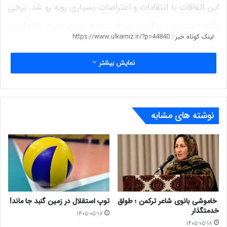
این اتفاقات با انتقادات و اعتراضات بسیاری روبه رو شد. برخی
تکرار اشتباهات بزرگ در صداوسیما را نشانه ای از ناکارآمدی
لینک کوتاه خبر :
https://www.ulkamiz.ir/?p=44840
مدیریت رئیس فعلی صداوسیما (پیمان جبلی) می دانند.
نمایش بیشتر
این برای چندمین بار است که صداوسیما شاهد اشتباهات و
برنامه هایی است که به انتقادات گسترده و عذرخواهی این
سازمان منجر می شود.
نوشته های مشابه
قبل از این هم برنامه شبکه نسیم صداوسیما به دلیل به
طنزکشیدن وزیر خارجه عربستان سعودی، عذرخواهی کرد.
پیش از این هم پخش تصاویر عریان یک زن در ساحل برگرفته
از یک فیلم خارجی در یکی از شبکه های صداوسیما، جنجالی
خاموشی بانوی شاعر ترکمن ؛ طواق
توپ استقلال در زمین گنبد جا ماند!
شد.
خدمتگذار
۱۴۰۵-۰۵-۱۷
۱۴۰۵-۰۵-۱۸