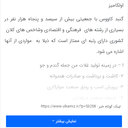
اولکامیز
گنبد کاووس با جمعیتی بیش از سیصد و پنجاه هزار نفر در
بسیاری از رشته های فرهنگی و اقتصادی وشاخص های کلان
کشوری دارای رتبه ای ممتاز است که ذیلا به مواردی از آنها
اشاره می شود.
ا – در زمینه تولید غلات من جمله گندم و جو
۲- کاشت و برداشت و صادرات هندوانه
۳- پرورش اسب و رونق صنعت سوارکاری
۴- توسعه صنعت مرغداری
لینک کوتاه خبر :
https://www.ulkamiz.ir/?p=53258
۵- تولید شیر و محصولات لبنی
۶-خرید و فروش دام به خصوص گاو و گوسفند وتا حدودی شتر
نمایش بیشتر