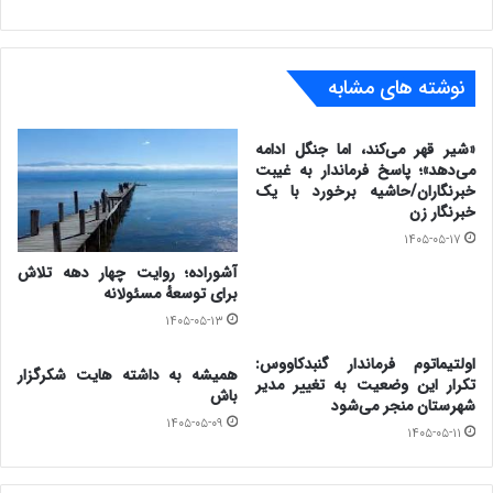
۷- کثرت صنعت بومگردی
۸-ترانزیت پارچه های نخی از ترکمنستان به سایر نقاط کشور
نوشته های مشابه
۹- رونق صنعت فرش دستبافت
۱۰-تعداد بالای روستاهای تحت پوشش
«شیر قهر می‌کند، اما جنگل ادامه
می‌دهد»؛ پاسخ فرماندار به غیبت
۱۱-وجود مجموعه ای از ابر روستاهای کشور که بعضا جمعیتی
خبرنگاران/حاشیه برخورد با یک
خبرنگار زن
بالای ۵ هزار نفر دارند.
۱۴۰۵-۰۵-۱۷
۱۲- سکونت رنگین کمانی اقوام
آشوراده؛ روایت چهار دهه تلاش
برای توسعهٔ مسئولانه
۱۳- حجم بالای مهاجران
۱۴۰۵-۰۵-۱۳
۱۴- دارا بودن یکی از شطرنجی ترین نقشه شهری کشور
اولتیماتوم فرماندار گنبدکاووس:
همیشه به داشته هایت شکرگزار
۱۵- وجود اقلیم های گوناگون آب وهوایی
تکرار این وضعیت به تغییر مدیر
باش
شهرستان منجر می‌شود
۱۶-تفاوت فراوان اب وخاک
۱۴۰۵-۰۵-۰۹
۱۴۰۵-۰۵-۱۱
۱۷-سطح نزدیک زندگی و رفاه در شهر و روستا