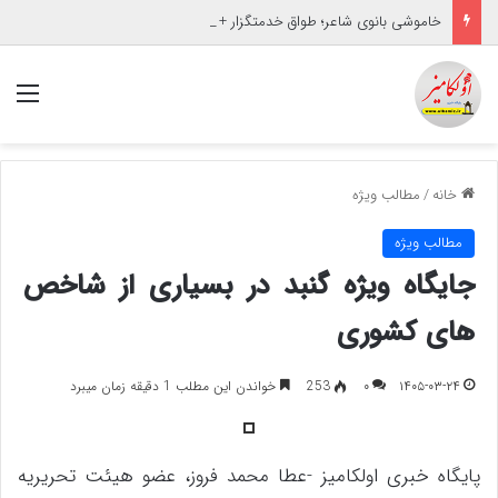
خاموشی بانوی شاعر؛ طواق خدمتگزار + تصاویر
منو
خانه
/
مطالب ویژه
مطالب ویژه
جایگاه ویژه گنبد در بسیاری از شاخص
های کشوری
۱۴۰۵-۰۳-۲۴
۰
253
خواندن این مطلب 1 دقیقه زمان میبرد
پایگاه خبری اولکامیز -عطا محمد فروز، عضو هیئت تحریریه