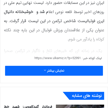
ایران نیز در این مسابقات حضور دارد. لیست نهایی تیم ملی در
روزهای اخیر توسط قلعه نوعی اعلا
م شد و خوشبختانه دانیال
ایری فوتبالیست شاخص ترکمن در این لیست قرار گرفت. به
عنوان یکی از علاقمندان ورزش فوتبال در این باره چند نکته
کوتاه را یادآور می شوم.
یک. در زمانه ای که خبرهای تلخ و ناگوار در ترکمن صحرا
لینک کوتاه خبر :
https://www.ulkamiz.ir/?p=52991
بیشتر به گوش می رسد که روح آدمی می آزارد خبر ورود یک
جوان ترکمن به تیم ملی فوتبال خبری امیدوار کننده و خوشایند
نمایش بیشتر
است. متاسفانه در ایام عید سعید قربان که ارج و قرب زیادی
در بین ترکمنها دارد جوانی از محله طعنه آق قلا به ضرب چاقو
نوشته های مشابه
به قتل رسید که حادثه ای دردناک بود.
زنی حوان در روستای
ایمر گنبد خودخواسته به زندگی اش پایان داد و چندین خانواده
فرماندار گنبدکاووس: شهید خط