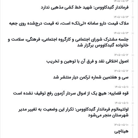
۱۴۰۵-۰۵-۱۳
فرماندار گنبدکاووس: شهید خط کشی مذهبی ندارد
دید و حضور دانیال ایری اقدام شایسته و امتیاز مثبت برای
۱۴۰۵-۰۵-۱۳
ورزش ایران به شمار می رود که آن را باید مغتنم شمرد.
ملاک قیمت دارو سامانه «تی‌تک» است، نه قیمت درج‌شده روی جعبه
هفتم. در انتصابات و واگذاری پست های سیاسی مهم
۱۴۰۵-۰۵-۱۳
جلسه مشترک شورای اجتماعی و کارگروه اجتماعی، فرهنگی، سلامت و
خانواده گنبدکاووس برگزار شد
امیدواریم همچون ورزش عمل شود و افراد قوی ، توانمند و
۱۴۰۵-۰۵-۱۲
شایسته فارغ از قومیت و مذهب به سمت های مهم دست
اصول اخلاقی نقد و فرق آن با توهین و تخریب
یابند و منشا خیر و خدمت بیشتر برای وطن عزیزمان شوند.
۱۴۰۵-۰۵-۱۲
سی و هفتمین شماره ترکمن دیار منتشر شد
هشتم. نکته پایانی اینکه محروم شدن سردار آزمون از یک سو و
۱۴۰۵-۰۵-۱۱
قوه قضاییه: هیچ یک از اموال سردار آزمون رفع توقیف نشده است
حضور دلگرم کننده دانیال ایری در تیم ملی از سوی دیگر،
۱۴۰۵-۰۵-۱۱
مصداق واقعی این شعر پرمعنای خواجه حافط شیرازی می باشد
اولتیماتوم فرماندار گنبدکاووس: تکرار این وضعیت به تغییر مدیر
شهرستان منجر می‌شود
که :
۱۴۰۵-۰۵-۱۰
هیتاچی
عید
رمضان آمد
و ماه
رمضان رفت