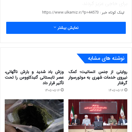
برای حاجی عزیز کردند.
لینک کوتاه خبر :
https://www.ulkamiz.ir/?p=44573
نمایش بیشتر
نوشته های مشابه
روایتی از جنس انسانیت؛ کمک
وزش باد شدید و بارش ناگهانی،
نیروی خدمات شهری به موتورسوار
عصر تابستانی گنبدکاووس را تحت
گرفتار
تأثیر قرار داد
۱۴۰۵-۰۵-۱۶
۱۴۰۵-۰۵-۱۶
ضیافت حاجی، سنتی پسندیده و ریشه‌دار در میان مردم ترکمن
است که پیش از سفر به خانه‌ی خدا برگزار می‌شود تا حاجی با