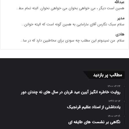
عبدالله
همین است دیگر ، می خواهی بخوان می خواهی نخوان. البته تمام مط...
مدیر
سلام سبک نگارس آقای مارامایی به همین گونه است که الیته خوانن...
هادی
سلام. من نمیدونم این مطلب چه سودی برای مخاطبین دارد که در سا...
مطالب پر بازدید
۱۴۰۰-۰۴-۲۴
روایت خاطره انگیز آیین عید قربان در سال های نه چندان دور
۱۳۹۹-۱۲-۱۴
یادداشتی از استاد عظیم قرنجیک
۱۴۰۰-۰۳-۱۹
نگاهی بر نشست های طایفه ای