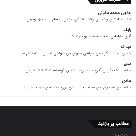
حاجی محمد باغبانی
خداوند ایشان وهمه ی وفات یافتگان مؤمن ومسلم را بیامرزد وقرین...
بابک
آقای مارامایی که فاتحه همه رو خوند که...
عبدالله
همین است دیگر ، می خواهی بخوان می خواهی نخوان. البته تمام مط...
مدیر
سلام سبک نگارس آقای مارامایی به همین گونه است که الیته خوانن...
هادی
سلام. من نمیدونم این مطلب چه سودی برای مخاطبین دارد که در سا...
مطالب پر بازدید
۱۴۰۰-۰۴-۲۴