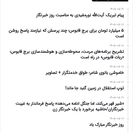
و امنیت افزود: برای رسیدن به توسعه پایدار در منطقه
۱۴۰۵-۰۵-۱۹
باید ائمه جمعه، علما و مسوولان همدل و هم اندیش
پیام تبریک آیت‌الله نورمفیدی به مناسبت روز خبرنگار
برای رفع مشکلات تلاش کنند.
۱۴۰۵-۰۵-۱۸
۵ میلیارد تومان برای برج قابوس؛ چند پرسش که نیازمند پاسخ روشن
است
🔻مهندس امان محمد باشقره فرماندار سابق شهرستان در
۱۴۰۵-۰۵-۱۸
تشریح برنامه‌های مرمت، محوطه‌سازی و هوشمندسازی برج قابوس؛
ادامه این مراسم ضمن تشکر و قدردانی از علما، ائمه
«ربات قابوس» در راه است
جمعه و جماعات، اعضای شورای تامین، شوراهای
۱۴۰۵-۰۵-۱۸
خاموشی بانوی شاعر؛ طواق خدمتگزار + تصاویر
اسلامی شهر و روستا و دهیاران و مدیران استانی و
۱۴۰۵-۰۵-۱۷
توپ استقلال در زمین گنبد جا ماند!
شهرستانی، گزارشی از اقدامات و پیگیری های انجام
۱۴۰۵-۰۵-۱۷
گرفته توسط خود در طول ۱۴ ماه را به حاضرین ارائه
«شیر قهر می‌کند، اما جنگل ادامه می‌دهد»؛ پاسخ فرماندار به غیبت
خبرنگاران/حاشیه برخورد با یک خبرنگار زن
نمود.
۱۴۰۵-۰۵-۱۷
روز خبرنگار مبارک باد
🔻همچنین مهندس حضرتقلی حاجیلی دوجی ضمن