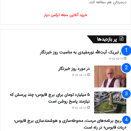
دیجیتالی هم مطالعه کنند.
آخوند علیزاده امام جمعه گلیداغ ضمن قدردانی از
خرید آنلاین مجله ترکمن دیار
زحمات فرماندار سابق، با بیان مشکلات و محرومیت‌های
این شهرستان خواستار تلاش جدی فرماندار جدید برای
پر بازدیدها
ایجاد اشتغال ورفع محرومیت شهرستان شدند.
پیام تبریک آیت‌الله نورمفیدی به مناسبت روز خبرنگار
🔻در پایان این مراسم با قدردانی از زحمات مهندس
۱۴۰۵-۰۵-۱۹
در مورد روز خبرنگار
باشقره فرماندار سابق شهرستان مراوه تپه ، مهندس
۱۴۰۵-۰۵-۱۸
حضرتقلی حاجیلی دوجی بعنوان فرماندار جدید این
شهرستان معرفی گردید.
۵ میلیارد تومان برای برج قابوس؛ چند پرسش که
نیازمند پاسخ روشن است
۱۴۰۵-۰۵-۱۸
✍️روابط عمومی فرمانداری شهرستان مراوه تپه
تشریح برنامه‌های مرمت، محوطه‌سازی و هوشمندسازی برج قابوس؛
*تیتر از اولکامیز است
«ربات قابوس» در راه است