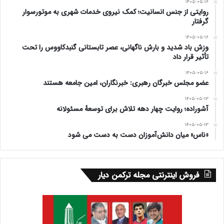
۱۴۰۵-۰۵-۱۶
روایتی از جنس انسانیت؛ کمک نیروی خدمات شهری به موتورسوار
قدردانی از اعتماد استاندار گلستان بخاطر سپردن پست
گرفتار
فرمانداری و بیان توانمندی و ظرفیتهای انسانی ،
۱۴۰۵-۰۵-۱۶
وزش باد شدید و بارش ناگهانی، عصر تابستانی گنبدکاووس را تحت
تأثیر قرار داد
فرهنگی و اجتماعی شهرستان و کمک خواستن از مدیران
۱۴۰۵-۰۵-۱۶
استانی و شهرستانی برنامه های خود را ارائه نمود.
عضو مجلس خبرگان رهبری: خبرنگاران، امین جامعه هستند
۱۴۰۵-۰۵-۱۳
🔻وی مشارکت مردم در انتخابات را از بزرگترین نعمات
آشوراده؛ روایت چهار دهه تلاش برای توسعهٔ مسئولانه
انقلاب اسلامی دانسته و گفت: در انتخابات تمامی ارکان
۱۴۰۵-۰۵-۱۳
«ناس» میان دانش‌آموزان دست به دست می شود
نظام جمهوری اسلامی توسط رای مستقیم و غیر مستقیم
مردم است.
فروش اینترنتی مجله ترکمن دیار
🔻حاجیلی دوجی افزود، بزرگترین نعمت انقلاب که
آگاهی بود باز مردم دلسوزانه و عاشقانه در رکاب ولایت