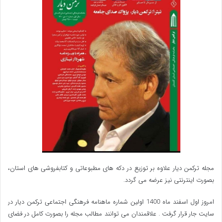
حاضر شده و به گفتمانی بر آمده از جنس مردم، از جنس
شفافیت، صداقت، قرآن و اسلام و مردمی بودن به
گفتمان آقای پزشکیان رای دادند.
🔻فرماندار شهرستان مراوه تپه با اشاره به شعار وفاق
ریاست جمهوری گفت: این دولت که با نام وفاق ملی
سرکار آمد، در واقع اولویت خود را برای رشد و توسعه
کشور که در کلام عزیزان هم بود، در باهم بودن تعریف
کرد.
مجله ترکمن دیار علاوه بر توزیع در دکه های مطبوعاتی و کتابفروشی های استان،
بصورت اینترنتی نیز عرضه می گردد.‌
🔻یوسف آخوند غراوی امام جمعه شهرستان مراوه تپه ،
امروز اول اسفند ماه 1400 اولین شماره ماهنامه فرهنگی اجتماعی ترکمن دیار در
ناصر آخوند قزل امام جمعه دهستان قازانقایه و عباس
سایت جار قرار گرفت . علاقمندان می توانند مطالب مجله را بصورت کامل در فضای