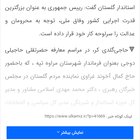
استاندار گلستان گفت: رییس جمهوری به عنوان بزرگترین
قدرت اجرایی کشور وفاق ملی، توجه به محرومان و
عدالت را سرلوحه کار خود قرار داده است.
🔻حاجی‌گلدی کر، در مراسم معارفه حضرتقلی حاجیلی
دوجی بعنوان فرماندار شهرستان مراوه تپه ، که باحضور
حاج کمال آخوند غراوی نماینده مردم گلستان در مجلس
خبرگان رهبری ، دکتر محمد مهدی اسلامی مشاور و مدیر
کل حوزه استاندار و شیرنگی مدیر کل سیاسی و انتخابات
استانداری برگزار گردیده بود ایجاد صنایع تبدیلی، توجه
لینک کوتاه خبر :
https://www.ulkamiz.ir/?p=41669
به گردشگری ، صنعت و جذب سرمایه گذاری را لازمه
نمایش بیشتر