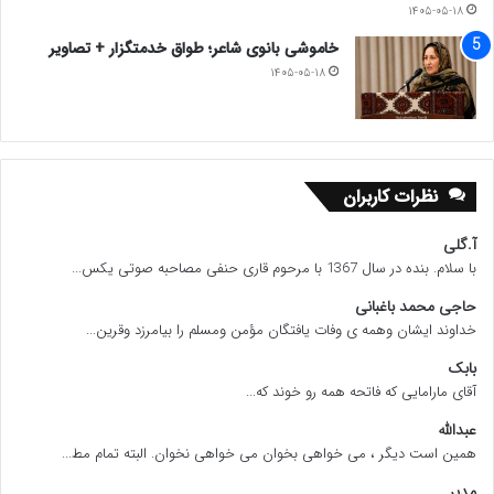
۱۴۰۵-۰۵-۱۸
www.ulkamiz.ir
خاموشی بانوی شاعر؛ طواق خدمتگزار + تصاویر
۱۴۰۵-۰۵-۱۸
نظرات کاربران
آ.گلی
با سلام. بنده در سال 1367 با مرحوم قاری حنفی مصاحبه صوتی یکس...
حاجی محمد باغبانی
خداوند ایشان وهمه ی وفات یافتگان مؤمن ومسلم را بیامرزد وقرین...
بابک
آقای مارامایی که فاتحه همه رو خوند که...
عبدالله
همین است دیگر ، می خواهی بخوان می خواهی نخوان. البته تمام مط...
مدیر