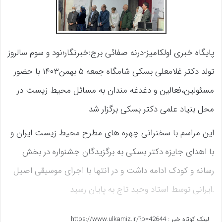
پایگاه خبری اولکامیز-درنه صفائی برج:خبرنگار؛نود و سوم سالروز
تولد دکتر غلامعلی بسکی شامگاه جمعه ۵ بهمن۱۴۰۳ با حضور
مسئولین،فعالین و دغدغه مندان به مسائل محیط زیست در
محل بنیاد علمی دکتر بسکی برگزار شد
این مراسم با سخنرانی چهره های مطرح محیط زیست ایران و
با اهدای جایزه دکتر بسکی به برگزیدگان جشنواره در بخش
رسانه و کودک ادامه داشت و در انتها با اجرای موسیقی اصیل
ایرانی توسط استاد وحید تاج به پایان رسید.
لینک کوتاه خبر :
https://www.ulkamiz.ir/?p=42644