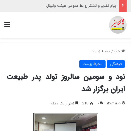
پیام تقدیر و تشکر روابط عمومی هیئت والیبال شهرستان آق‌قلا
منو
خانه
/
محیط زیست
فرهنگی
محیط زیست
نود و سومین سالروز تولد پدر طبیعت
ایران برگزار شد
۱۴۰۳-۱۱-۰۶
۰
218
کمتر از یک دقیقه