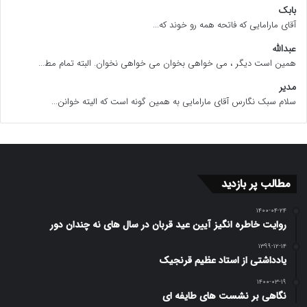
بابک
آقای مارامایی که فاتحه همه رو خوند که...
عبدالله
همین است دیگر ، می خواهی بخوان می خواهی نخوان. البته تمام مط...
مدیر
سلام سبک نگارس آقای مارامایی به همین گونه است که الیته خوانن...
مطالب پر بازدید
۱۴۰۰-۰۴-۲۴
روایت خاطره انگیز آیین عید قربان در سال های نه چندان دور
۱۳۹۹-۱۲-۱۴
یادداشتی از استاد عظیم قرنجیک
۱۴۰۰-۰۳-۱۹
نگاهی بر نشست های طایفه ای