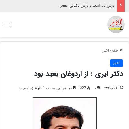
وزش باد شدید و بارش ناگهانی، عصر تابستانی گنبدکاووس را تحت تأثیر قرار داد
منو
خانه
/
اخبار
اخبار
دکتر ایری : از اردوغان بعید بود
۱۳۹۹-۰۹-۲۲
۰
327
خواندن این مطلب 1 دقیقه زمان میبرد