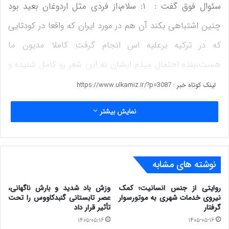
سئوال فوق گفت : ۱: سلام،از فردی مثل اردوغان بعید بود
چنین اشتباهی بکند آن هم در مورد ایران که واقعا در کودتایی
که در ترکیه برعلیه اس انجام گرفت کاملا مدیون ما
هست،بنده احتمال میدم ایشان نه این شعر رو کامل شنیده و
نه میداند مضمونش چیست،بلکه مشاورانش دو بیت از یک
لینک کوتاه خبر :
https://www.ulkamiz.ir/?p=3087
شعر بلند با مضمون پان ترکیست رو بهش نوشتن و دادن
نمایش بیشتر
دستش ،بعدا از عکس العمل ها متوجه شده که چه اشتباهی
کرده ،فکر کنم موضوع با یک عذرخواهی تلویحی جمع خواهد
شد
نوشته های مشابه
۲ – اخیرا عبدالکریم حسین زاده رئیس کمیسیون حقوق
روایتی از جنس انسانیت؛ کمک
وزش باد شدید و بارش ناگهانی،
نیروی خدمات شهری به موتورسوار
عصر تابستانی گنبدکاووس را تحت
شهروندی مجلس پیشنهاد داد که فرهنگستان زبان و ادبیات
گرفتار
تأثیر قرار داد
۱۴۰۵-۰۵-۱۶
۱۴۰۵-۰۵-۱۶
فارسی به فرهنگستان زبان های ایرانی تبدیل شود.