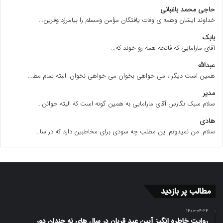
حاجی محمد باغبانی
خداوند ایشان وهمه ی وفات یافتگان مؤمن ومسلم را بیامرزد وقرین...
بابک
آقای مارامایی که فاتحه همه رو خوند که...
عبدالله
همین است دیگر ، می خواهی بخوان می خواهی نخوان. البته تمام مط...
مدیر
سلام سبک نگارس آقای مارامایی به همین گونه است که الیته خوانن...
هادی
سلام. من نمیدونم این مطلب چه سودی برای مخاطبین دارد که در سا...
مطالب پر بازدید
۱۴۰۰-۰۴-۲۴
روایت خاطره انگیز آیین عید قربان در سال های نه چندان دور