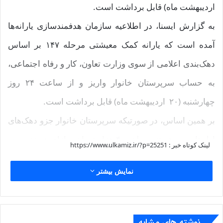
اردیبهشت ماه) قابل برداشت است.
به گزارش ایسنا، در اطلاعیه سازمان هدفمندسازی یارانه‌ها
آمده است که یارانه کمک معیشتی مرحله ۱۴۷ بر اساس
دهک‌بندی اعلامی از سوی وزارت تعاون، کار و رفاه اجتماعی،
به حساب سرپرستان خانوار واریز و از ساعت ۲۴ روز
چهارشنبه (۲۰ اردیبهشت ماه) قابل برداشت است.
بر همین اساس، در صورتیکه سرپرستان خانوار جزو دهک‌های
اول تا سوم هستند، مبلغ ۴۰۰ هزار تومان به‌ازای هر نفر و در
لینک کوتاه خبر :
https://www.ulkamiz.ir/?p=25251
صورتیکه جزو دهک‌های چهارم تا نهم قرار دارند، مبلغ ۳۰۰
نمایش بیشتر
هزار تومان به‌ازای هر نفر به حساب آنان واریز خواهد شد.
همچنین چنانچه سرپرستان خانوار از کالابرگ الکترونیکی
استفاده نکرده باشند رقم کامل یارانه برای ایشان قابل
نوشته های مشابه