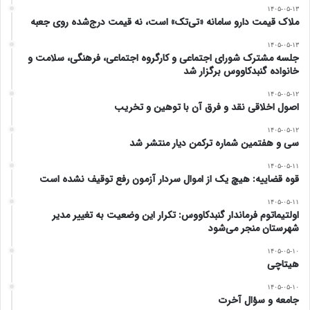
کد ملی، کد پستی، تاریخ تولد و شماره شبای بانکی مربوط به
۱۴۰۵-۰۵-۱۳
ملاک قیمت دارو سامانه «تی‌تک» است، نه قیمت درج‌شده روی جعبه
سرپرست خانوار متقاضی جدید یا جامانده از یارانه، ضروری
۱۴۰۵-۰۵-۱۳
است. تمامی اشخاص می‌توانند جهت کسب اطلاع از آخرین
جلسه مشترک شورای اجتماعی و کارگروه اجتماعی، فرهنگی، سلامت و
خانواده گنبدکاووس برگزار شد
وضعیت یارانه خانوار، کد دستوری #کد ملی*۴۳۸۵۷*۴*
۱۴۰۵-۰۵-۱۲
اصول اخلاقی نقد و فرق آن با توهین و تخریب
(ستاره ۴ ستاره ۴۳۸۵۷ ستاره کد ملی مربع) را با شماره تلفن
۱۴۰۵-۰۵-۱۲
همراه به‌نام خود شماره‌گیری نمایند.
سی و هفتمین شماره ترکمن دیار منتشر شد
www.ulkamiz.ir
۱۴۰۵-۰۵-۱۱
قوه قضاییه: هیچ یک از اموال سردار آزمون رفع توقیف نشده است
۱۴۰۵-۰۵-۱۱
اولتیماتوم فرماندار گنبدکاووس: تکرار این وضعیت به تغییر مدیر
شهرستان منجر می‌شود
۱۴۰۵-۰۵-۱۰
هیتاچی
۱۴۰۵-۰۵-۱۰
جامعه و سؤال آخرت