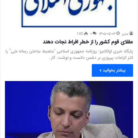
مدیر
۱۴۰۵-۰۵-۰۳
۰
140
عقلای قوم کشور را از خطر افراط نجات دهند
پایگاه خبری اولکامیز- روزنامه جمهوری اسلامی “منضبط ساختن رسانه ملی” را
اتتز الزامات پیروزی بر دشمن دانست و نوشت: کار…
بیشتر بخوانید »