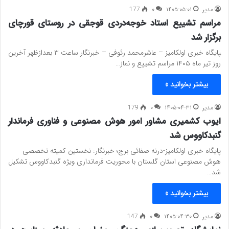
مدیر
۱۴۰۵-۰۵-۰۱
۰
177
مراسم تشییع استاد خوجه‌دردی قوجقی در روستای قورچای
برگزار شد
‍پایگاه خبری اولکامیز – عاشرمحمد رئوفی – خبرنگار ساعت ۳ بعدازظهر آخرین
روز تیر ماه ۱۴۰۵ مراسم تشییع و نماز…
بیشتر بخوانید »
مدیر
۱۴۰۵-۰۴-۳۱
۰
179
ایوب کشمیری مشاور امور هوش مصنوعی و فناوری فرماندار
گنبدکاووس شد
پایگاه خبری اولکامیز-درنه صفائی برج؛ خبرنگار: نخستین کمیته تخصصی
هوش مصنوعی استان گلستان با محوریت فرمانداری ویژه گنبدکاووس تشکیل
شد…
بیشتر بخوانید »
مدیر
۱۴۰۵-۰۴-۳۰
۰
147