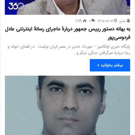
مدیر
۱۴۰۵-۰۵-۰۲
۰
205
به بهانه دستور رییس جمهور دربارهٔ ماجرای رسانهٔ‌ اینترنتی عادل
فردوسی‌پور
پایگاه خبری اولکامیز – مهرداد خدیر در عصر ایران نوشت: در فضای خوف و
رجا دربارۀ سرگرفتن جنگی دیگر و…
بیشتر بخوانید »