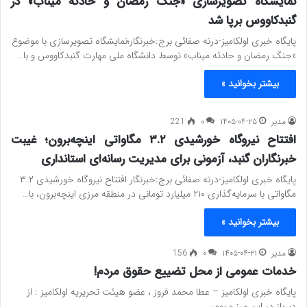
نمایشگاه تصویرسازی «جنگ رمضان و حادثه میناب» در
گنبدکاووس برپا شد
پایگاه خبری اولکامیز-درنه صفائی برج:خبرنگار؛نمایشگاه تصویرسازی با موضوع
«جنگ رمضان و حادثه میناب» توسط دانشگاه ملی مهارت گنبدکاووس و با…
بیشتر بخوانید »
مدیر
۱۴۰۵-۰۴-۲۵
۰
221
افتتاح نیروگاه خورشیدی ۳.۲ مگاواتی اینچه‌برون؛ غیبت
خبرنگاران گنبد، آزمونی برای مدیریت رسانه‌ای استانداری
پایگاه خبری اولکامیز-درنه صفائی برج:خبرنگار افتتاح نیروگاه خورشیدی ۳.۲
مگاواتی با سرمایه‌گذاری ۲۱۰ میلیارد تومانی در منطقه مرزی اینچه‌برون، با…
بیشتر بخوانید »
مدیر
۱۴۰۵-۰۴-۲۱
۰
156
خدمات عمومی از محل تضییع حقوق مردم!
پایگاه خبری اولکامیز – عطا محمد فروز ، عضو هیئت تحریریه اولکامیز : از
دیرباز در این مرز و بوم،…