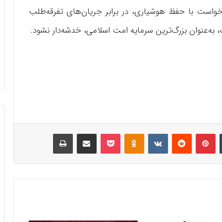
خواست با حفظ هوشیاری، در برابر جریان‌های تفرقه‌طلب
، به‌عنوان بزرگ‌ترین سرمایه امت اسلامی، خدشه‌دار نشود.
‫تامبلر
‫پین‌ترست
‫رددیت
‫VKontakte
‫Odnoklassniki
پاکت
اشتراک گذاری از طریق ایمیل
چاپ