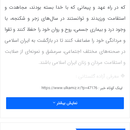
که در راه عهد و پیمانی که با خدا بسته بودند، مجاهدت و
استقامت ورزیدند و توانستند در سال‌های زجر و شکنجه، با
وجود درد و بیماری جسمی، روح و روان خود را حفظ کنند و تقوا
و مردانگی خود را مضاعف کنند تا در بازگشت به ایران اسلامی
در صحنه‌های مختلف اجتماعی، سرمشق و نمونه‌ای از صلابت
و استقامت مردان و زنان ایران اسلامی باشند.
🔷 معرفی آزاده گلستانی :
عبدالحمید سن سبلی، متولد ۱۳۳۸ فرزند مرحوم استاد حاج آق
لینک کوتاه خبر :
https://www.ulkamiz.ir/?p=47176
اویلی آخوند سن سبلی، بازنشسته فرهنگی اهل روستای چن
نمایش بیشتر
سولی از توابع شهرستان آق قلا
🔷 روزهای اول اعزام به جبهه: