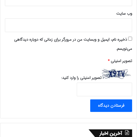
می‌خواندند و عزاداری می‌کردند. برخی سرشان را از شدت
وب‌ سایت
عصبانیت به دیوار می کوبیدند و فریاد میزدند. اما انتخاب رهبر
معظم انقلاب به جانشینی معمار کبیر انقلاب به ما قوت قلب
داد.
ذخیره نام، ایمیل و وبسایت من در مرورگر برای زمانی که دوباره دیدگاهی
می‌نویسم.
🔷بازگشت به میهن:
تصویر امنیتی
*
با اعلام آتش بس در سال ۱۳۶۷ در سال ۱۳۶۹ معاوضعه اسرای
جنگی دو کشور آغاز شد و در ۲۶ مرداد ۱۳۶۹ پس از ۱۰ سال وارد
تصویر امنیتی را وارد کنید:
میهن عزیزمان ایران شدم.
🔷لحظه ملاقات با خانواده پس از بازگشت:
پس از بازگشت ابتدا به دیدار و دستبوسی پدرم رفتم. بسیار
خوشحال بودم و با همسرم که ۱۰ سال منتظر بود ازدواج کردم.
آخرین اخبار