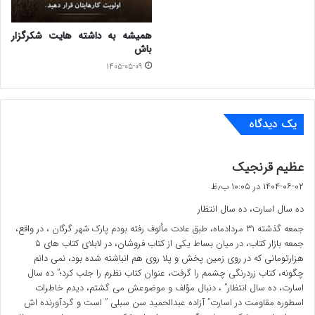
🔷نحوه اسارت:
به عنوان سرباز وظیفه ابتدا در تهران و سپس به اهواز اعزام
همیشه به داشته هایت شکرگزار
باش
شدم . پس از آن در آبادان رفتیم. شرایط جنگ به گونه ای شد
۱۴۰۵-۰۵-۰۹
که حضور ما در اندیمشک الزامی شد که در جبهه اندیمشک
گردان ما از خود مقاومت دلیرانه ای در دفاع از مرزهای این
یک دیدگاه
سرزمین نشان دادند.
شرایط جبهه به نحوی شد که من و حدود ۳۰ نفر دیگر از هم
گ
عظیم قرنجیک
ف
رزمهایمان، در یک عملیات شبانه در اندیمشک پس از چندین
۱۴۰۴-۰۶-۰۲ در ۱۰:۰۵ ب٫ظ
ت
ده سال اسارت، ده سال انتظار
:
ساعت درگیری و مقاومت به اسارت در آمدیم. تعدادی از ما که
جمعه گذشته ۳۱ مردادماه، طبق عادت مألوف رفته بودم پارک شهر گرگان ، در واقع،
زخمی شده بودند را همان جا تیر خلاص زدند. سپس دستهای
جمعه بازار کتاب، در میان بساط یکی از کتاب فروشان، در لابلای کتاب های ۵
هزارتومانی که در روی زمین پخش و پلا روی هم انباشته شده بود، نمی دانم
افراد باقیمانده را با کابل بستند و سوار ماشین کردند.
چگونه، کتاب زردرنگی چشمم را گرفت، عنوان کتاب نظرم را جلب کرد؛” ده سال
اسارت، ده سال انتظار” ، دنبال مؤلف و موضوعش می گشتم، دیدم خاطرات
🔷اسارت در اردوگاهها:
اسطوره مقاومت در اسارت” آزاده عبدالحمید سن سبلی ” است و گردآورنده اش