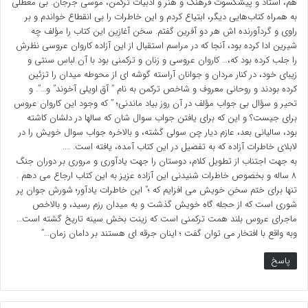
هم، استاد و پیشکسوت فرهنگ و هنر و ادبیات ترکمن، موسی جرجان. بی معطلی
پس از اسارت ما را وارد تنومه عراق کرده و سپس به زبیر و از
به همراه کتاب‌هایی دیگر، ابتیاع کردم و این خاطرات را بی انقطاع خواندم و بر
راوی و گردآورنده اش هر دو آفرین گفتم. سخن آغازین این کتاب را مؤلف چه
آنجا به استخبارات بغداد بردند. از بغداد با قطار باربری به سمت
شیرین ادا کرده بود، آنجا که در مراسم استقبال از این آزاده کاروان عروسی نظرش
را جلب کرده بود که،… کاروان عروسی و زنان و ترکمنی بود با آن لباس سنتی و
اردوگاه موصل در شمال عراق منتقل کردند.
زیبای خود، در کنار مردان و جوانان آراسته گوشه ای از محوطه میدان را تزئین
کرده بودند و روحانی معروف و شاخص ترکمن به نام ” آق اویلی آخوند” و…”. و
پس از گذشت ۴ سال در اردوگاه موصل ما را به اردوگاه الرمادی
تحیر و سؤال بی جواب مؤلف در آن روز بیاد ماندنی؛ ” که وجود این کاروان عروس
در مرز کویت منتقل کردند و با توجه به فعالیت های روشنگری
برای جیست؟ و این که برای یافتن جواب سوال شان که سالها در دلشان کاشته
بود، سالیانی بعد، عازم دیار چن سولی گشته، و بالاخره جواب سوال خویش را در
من در زمان حضور نیروهای صلیب سرخ جهانی، از طرف
لابلای خاطرات آزاده که به تفصیل در این کتاب آمده، یافته است. ….
به جهت اجتناب از تطویل کلام، دوستان را جهت یادآوری و مروری بر دوران جنگ
ماموران اردوگاه در فشار بوده و بعد از ۴ سال دوباره به اردوگاه
۸ ساله و بخصوص خاطرات شنیدنی این آزاده عزیز به این کتاب ارجاع می دهم .
تنها برای ختم سخن خویش می افزایم که ؛” این خاطرات یادآور؛ شورش جوان پر
موصل بازگرداندند و ۲ سال آخر نیز آنجا بودم.
شوری است که از حجله گاه خویش گذشت و به میدان رزم رسید، و بالاخص
ماجرای عروس بلند همت ترکمنی است که زینت بخش سینه تاریخ گشته است…
🔷 فضای اردوگاه:
وبه واقع با افتخار می توان گفت ؛ اینان جرقه ای هستند بر دامان زمان…”
در دوران اسارت برای اسرایی که فاقد توانایی نوشتن بودند
پاسخ
آموزش سواد آموزی می دادم. در عین حال در راستای وحدت
بین شیعه و سنی در بین اسرای قوم کرد و ترکمن با برادران