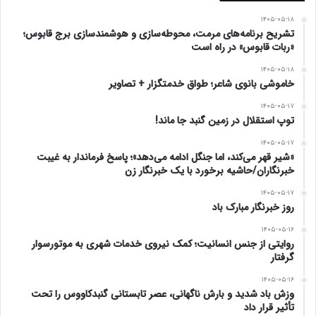
🔷بازگشت به میهن و تحصیل و کار :
۱۴۰۵-۰۵-۱۸
تشریح برنامه‌های مرمت، محوطه‌سازی و هوشمندسازی برج قابوس؛
پس از بازگشت در مقطع لیسانس و ارشد ادامه تحصیل دادم.
«ربات قابوس» در راه است
هم اکنون در اداره آموزش و پروش آق قلا بازنشسته شدم و به
۱۴۰۵-۰۵-۱۸
خاموشی بانوی شاعر؛ طواق خدمتگزار + تصاویر
کار کشاورزی مشغول هستم.
۱۴۰۵-۰۵-۱۷
توپ استقلال در زمین گنبد جا ماند!
پی نوشت : گفت و گو با آزاده سرافراز گلستانی در حاشیه دیدار
۱۴۰۵-۰۵-۱۷
دکتر عبدالعزیز پقه رئیس دانشگاه آزاد اسلامی واحد آق قلا و
«شیر قهر می‌کند، اما جنگل ادامه می‌دهد»؛ پاسخ فرماندار به غیبت
خبرنگاران/حاشیه برخورد با یک خبرنگار زن
رئیس اداره بنیاد شهید و امور ایثارگران شهرستان با ایشان در
۱۴۰۵-۰۵-۱۷
روز بازگشت آزادگان به میهن اسلامی انجام شد.
روز خبرنگار مبارک باد
۱۴۰۵-۰۵-۱۶
منبع – پایگاه خبری پریشهر
روایتی از جنس انسانیت؛ کمک نیروی خدمات شهری به موتورسوار
گرفتار
www.ulkamiz.ir
۱۴۰۵-۰۵-۱۶
وزش باد شدید و بارش ناگهانی، عصر تابستانی گنبدکاووس را تحت
تأثیر قرار داد