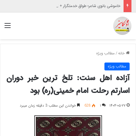
خاموشی بانوی شاعر؛ طواق خدمتگزار + تصاویر
منو
خانه
/
مطالب ویژه
مطالب ویژه
آزاده اهل سنت: تلخ ترین خبر دوران
اسارتم رحلت امام خمینی(ره) بود
۱۴۰۴-۰۵-۲۷
۱
628
خواندن این مطلب 3 دقیقه زمان میبرد