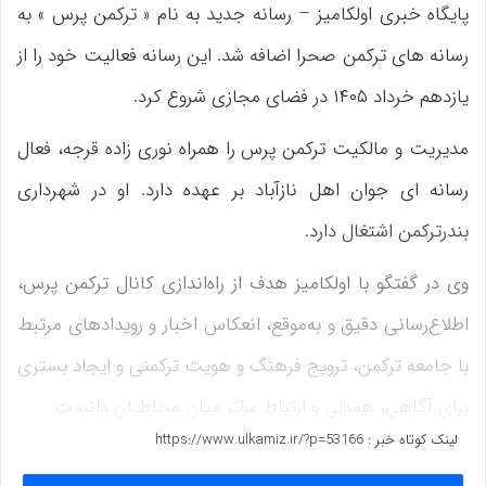
پایگاه خبری اولکامیز – رسانه جدید به نام « ترکمن پرس » به
رسانه های ترکمن صحرا اضافه شد. این رسانه فعالیت خود را از
یازدهم خرداد ۱۴۰۵ در فضای مجازی شروع کرد.
مدیریت و مالکیت ترکمن پرس را همراه نوری زاده قرجه، فعال
رسانه ای جوان اهل نازآباد بر عهده دارد. او در شهرداری
بندرترکمن اشتغال دارد.
وی در گفتگو با اولکامیز هدف از راه‌اندازی کانال ترکمن پرس،
اطلاع‌رسانی دقیق و به‌موقع، انعکاس اخبار و رویدادهای مرتبط
با جامعه ترکمن، ترویج فرهنگ و هویت ترکمنی و ایجاد بستری
برای آگاهی، همدلی و ارتباط مؤثر میان مخاطبان دانست.
لینک کوتاه خبر :
https://www.ulkamiz.ir/?p=53166
نوری زاده قرجه در معرفی خود گفت: از سال ۱۳۹۶ فعالیت خود