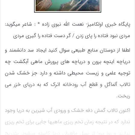
پایگاه خبری اولکامیز- نعمت الله نبوی زاده * : شاعر میگوید:
مردی نبود فتاده را پای زدن / گر دست فتاده را گیری مردی
لطفا از دوستان منابع طبیعی سوال کنید ایجاد سد دانشمند و
دریاچه اینچه برون و دریاچه های پرورش ماهی آبگشت چه
توجیه علمی و زیست محیطی داشته و دارد جز خشک شدن
تالاب آلماگل و قطع آب رودخانه اترک که به دریای خزر می
ریخت.
اکنون تالاب گمش دفه خشک و ورودی آب شیرین به دریا وجود
ندارد که در نتیجه زمان تخم ریزی ماهیها جایی برای تخم ریزی
ندارند و روز بروز از نسل ماهیان دریا کاسته میشود. بتدریج