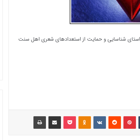
 راستای شناسایی و حمایت از استعدادهای شعری اهل سنت
‫تامبلر
‫پین‌ترست
‫رددیت
‫VKontakte
‫Odnoklassniki
پاکت
اشتراک گذاری از طریق ایمیل
چاپ