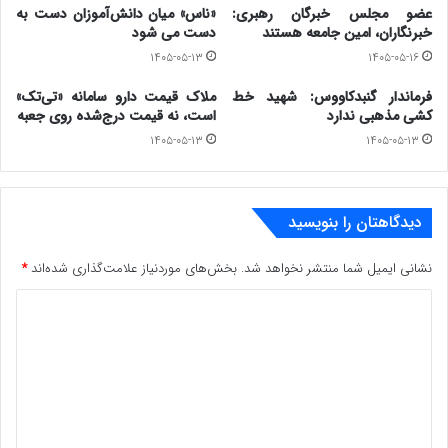
عضو مجلس خبرگان رهبری:
«ناس» میان دانش‌آموزان دست به
این اقدام سریع و قاطع پلیس استان گلستان در برخورد با
خبرنگاران، امین جامعه هستند
دست می شود
توهین به فرهنگ محلی و اقوام، نمونه‌ای از تعهد انتظامی
۱۴۰۵-۰۵-۱۳
۱۴۰۵-۰۵-۱۶
جمهوری اسلامی ایران به صیانت از همبستگی ملی و احترام به
فرماندار گنبدکاووس: شهید خط
ملاک قیمت دارو سامانه «تی‌تک»
کشی مذهبی ندارد
است، نه قیمت درج‌شده روی جعبه
تنوع فرهنگی است و شایسته تقدیر و تشکر می‌باشد.
۱۴۰۵-۰۵-۱۳
۱۴۰۵-۰۵-۱۳
www.ulkamiz.ir
دیدگاهتان را بنویسید
نشانی ایمیل شما منتشر نخواهد شد.
بخش‌های موردنیاز علامت‌گذاری شده‌اند
*
د
ی
د
گ
ا