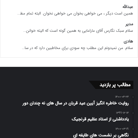
عبدالله
همین است دیگر ، می خواهی بخوان می خواهی نخوان. البته تمام مط...
مدیر
سلام سبک نگارس آقای مارامایی به همین گونه است که الیته خوانن...
هادی
سلام. من نمیدونم این مطلب چه سودی برای مخاطبین دارد که در سا...
مطالب پر بازدید
۱۴۰۰-۰۴-۲۴
روایت خاطره انگیز آیین عید قربان در سال های نه چندان دور
۱۳۹۹-۱۲-۱۴
یادداشتی از استاد عظیم قرنجیک
۱۴۰۰-۰۳-۱۹
نگاهی بر نشست های طایفه ای