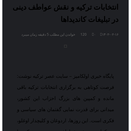
انتخابات ترکیه و نقش عواطف دینی
در تبلیغات کاندیداها
۱۴۰۲-۰۲-۱۶
۰
120
خواندن این مطلب 5 دقیقه زمان میبرد
پایگاه خبری اولکامیز – سایت عصر ترکیه نوشت:
فرصت کوتاهی به برگزاری انتخابات ترکیه باقی
مانده و کمپین های بزرگ احزاب این کشور،
میدانی برای قدرت نمایی گفتمان های سیاسی و
فکری است. این روزها، اردوغان و کلیچدار اوغلو،