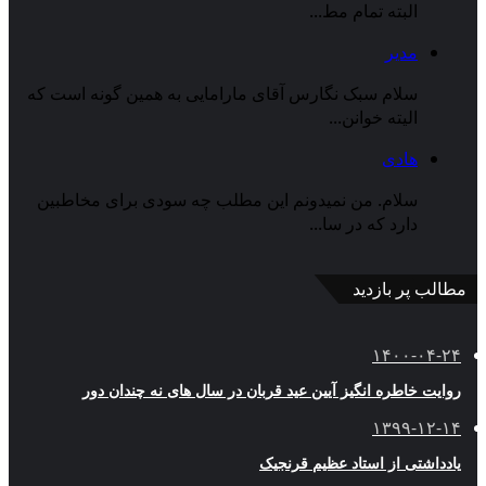
البته تمام مط...
مدیر
سلام سبک نگارس آقای مارامایی به همین گونه است که
الیته خوانن...
هادی
سلام. من نمیدونم این مطلب چه سودی برای مخاطبین
دارد که در سا...
مطالب پر بازدید
۱۴۰۰-۰۴-۲۴
روایت خاطره انگیز آیین عید قربان در سال های نه چندان دور
۱۳۹۹-۱۲-۱۴
یادداشتی از استاد عظیم قرنجیک