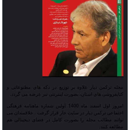
مجله ترکمن دیار علاوه بر توزیع در دکه های مطبوعاتی و
کتابفروشی های استان، بصورت اینترنتی نیز عرضه می گردد.‌
امروز اول اسفند ماه 1400 اولین شماره ماهنامه فرهنگی
اجتماعی ترکمن دیار در سایت جار قرار گرفت . علاقمندان می
توانند مطالب مجله را بصورت کامل در فضای دیجیتالی هم
مطالعه کنند.