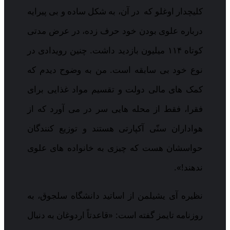
کلیچدار اوغلو که در آن، به شکل ساده و بی پیرایه
درباره علوی بودن خود حرف زده، در عرض مدتی
کوتاه ۱۱۴ میلیون بازدید داشت. چنین رویدادی در
نوع خود بی سابقه است. من به وضوح دیدم که
کمک های مالی دولت و تقسیم مواد غذایی برای
فقرا، فقط از محله هایی سر در می آورد که از
هواداران سنّی آکپارتی هستند و توزیع کنندگان
حواسشان هست که چیزی به خانواده های علوی
ندهند!».
نظیره آی یشیلمن از اساتید دانشگاه سلجوق، به
روزنامه تایمز گفته است: «قاعدتاً اردوغان به دنبال