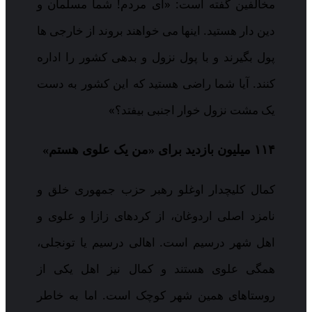
مخالفین گفته است: «ای مردم! شما مسلمان و
دین دار هستید. اینها می خواهند بروند از خارجی ها
پول بگیرند و با پول نزول و بدهی کشور را اداره
کنند. آیا شما راضی هستید که این کشور به دست
یک مشت نزول خوار اجنبی بیفتد؟»
۱۱۴ میلیون بازدید برای «من یک علوی هستم»
کمال کلیچدار اوغلو رهبر حزب جمهوری خلق و
نامزد اصلی اردوغان، از کردهای زازا و علوی و
اهل شهر درسیم است. اهالی درسیم یا تونجلی،
همگی علوی هستند و کمال نیز اهل یکی از
روستاهای همین شهر کوچک است. اما به خاطر