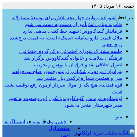
جمعه, ۱۶ مرداد ۱۴۰۵
تیتر اخبار
آشوراده؛ روایت چهار دهه تلاش برای توسعهٔ مسئولانه
«ناس» میان دانش‌آموزان دست به دست می شود
فرماندار گنبدکاووس: شهید خط کشی مذهبی ندارد
ملاک قیمت دارو سامانه «تی‌تک» است، نه قیمت درج‌شده
روی جعبه
جلسه مشترک شورای اجتماعی و کارگروه اجتماعی،
فرهنگی، سلامت و خانواده گنبدکاووس برگزار شد
اصول اخلاقی نقد و فرق آن با توهین و تخریب
بهزادیان: مردم، پزشکیان را رئیس‌جمهور صلح می‌خواهند
سی و هفتمین شماره ترکمن دیار منتشر شد
قوه قضاییه: هیچ یک از اموال سردار آزمون رفع توقیف نشده
است
اولتیماتوم فرماندار گنبدکاووس: تکرار این وضعیت به تغییر
مدیر شهرستان منجر می‌شود
منو
فیس بوک
X
یوتیوب
اینستاگرام
صفحه اول
اخبار