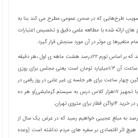
تصویب طرح‌هایی که در صحن عمومی مطرح می کند بنا به
 های ارائه شده با مطالعه علمی دقیق و تخصیص اعتبارات
ام متغیرها ی موثر در آن مورد سنجش قرار گیرد.
یافته های خبرگزاری ایسنا در سال ۹۷ نشان میدهد که بر اساس تورم ۲۲درصد هشت ماهه ی اول ،هر دقیقه
ی جلسات علنی مجلس ۲۱/۷میلیون تومان و هر ساعت آن ۱/۳میلیارد تومان است یعنی مجلس برای روزی
گین چهار ساعت برای هر جلسه ی غیر علنی در روز رقمی در
حدود۵/۲ میلیارد تومان هزینه میکند(برابر است با تجهیز ۱۷هزار کلاس درس به سیستم گرمایشی)و هر ده
 متروی تهران.
 یک ضرب و تقسیم ساده در سال ۹۹ با تورم ۴۰درصد به مبلغ عجیبی خواهیم رسید که در عرض یک سال از
یچ اثر اقتصادی بر سفره های مردم نداشته است (وعده