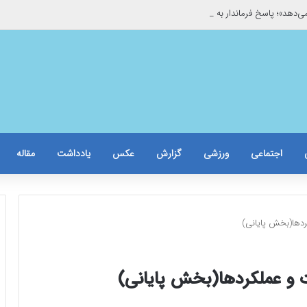
می‌دهد»؛ پاسخ فرماندار به غیبت خبرنگاران/حاشیه برخورد با یک خبرنگار زن
اجتماعی
ورزشی
گزارش
عکس
یادداشت
مقاله
ردها(بخش پایانی)
ت و عملکردها(بخش پایانی)