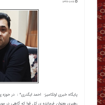
۱۳۹۹-۱۱-۲۸
پایگاه خبری اولکامیز- احمد ایگدری* : در حوزه 
رهبری بعنوان فرمانده ی کل قوا که گاهی در م