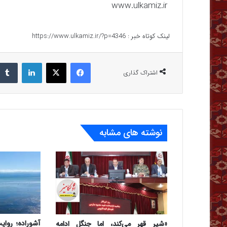
www.ulkamiz.ir
لینک کوتاه خبر :
https://www.ulkamiz.ir/?p=4346
فیس بوک
X
لینکدین
اشتراک گذاری
نوشته های مشابه
آشوراده؛ روای
«شیر قهر می‌کند، اما جنگل ادامه