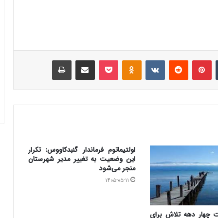
‫تامبلر
‫پین‌ترست
‫رددیت
‫VKontakte
‫Odnoklassniki
پاکت
اشتراک گذاری از طریق ایمیل
چاپ
اولتیماتوم فرماندار گنبدکاووس: تکرار
این وضعیت به تغییر مدیر شهرستان
منجر می‌شود
۱۴۰۵-۰۵-۱۱
ت چهار دهه تلاش برای