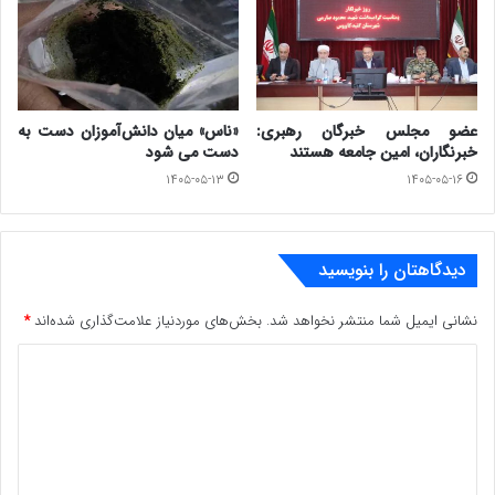
در دولت پزشکیان برای اولین بار شهروندان اهل سنت به عنوان
استانداران سیستان و بلوچستان و کردستان منصوب شدند. در
استان خوزستان هم برای نخستین بار یک شهروند عرب،
استاندار شد.
عضو مجلس خبرگان رهبری:
«ناس» میان دانش‌آموزان دست به
خبرنگاران، امین جامعه هستند
دست می شود
فروغ هاشمی، اولین فرماندار زن اهل سنت در استان فارس
۱۴۰۵-۰۵-۱۳
۱۴۰۵-۰۵-۱۶
ایرنا نوشت فروغ هاشمی علاوه بر اینکه نخستین فرماندار زن
اهل تسنن تاریخ استان فارس محسوب می‌شود، سوابقی از
دیدگاهتان را بنویسید
جمله رییس اداره فرهنگ و ارشاد اسلامی اوز، عضو هیات
نشانی ایمیل شما منتشر نخواهد شد.
بخش‌های موردنیاز علامت‌گذاری شده‌اند
*
اجرایی پایتخت کتاب ایران، مدرس دانشگاه و مدیرعامل
د
موسسه کارآفرینی خاتم الانبیا اوز را در کارنامه کاری خود دارد.
ی
وی، دارای مدرک دکتری فلسفه تعلیم و تربیت است و طی چند
د
گ
سال نیز به عنوان مدیر و کارمند نمونه در جشنواره شهید رجایی
ا