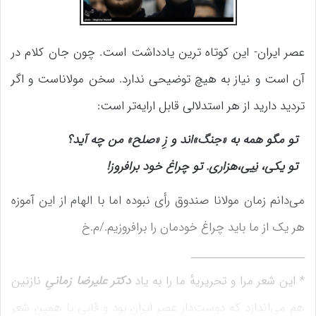
عصر ایران- این کوتاه ترین یادداشت است. چون جان کلام در
آن است و نیاز به هیچ توضیحی ندارد. سخن مولاناست و اگر
تردید دارید از هر استدلالی قابل ارایه‌تر است:
تو مگو همه به «جنگ»‌اند و زِ «صلح» من چه آید؟
تو یکی، نِیی،هزاری. تو چراغ خود بر‌افروز!
می‌دانم زمان مولانا صندوق رأی نبوده اما با الهام از این آموزه
هر یک از ما باید چراغ خودمان را برافروزیم./م.خ
_______________________
* این شعر مرا و تحریریهٔ ما را به یاد
دکتر علیرضا زمانیِ
نازنین
هم می‌اندازد که دوست‌دار عصر ایران بود و قابی با همین شعر