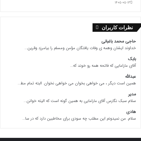
۱۴۰۵-۰۵-۱۳
نظرات کاربران
حاجی محمد باغبانی
خداوند ایشان وهمه ی وفات یافتگان مؤمن ومسلم را بیامرزد وقرین...
بابک
آقای مارامایی که فاتحه همه رو خوند که...
عبدالله
همین است دیگر ، می خواهی بخوان می خواهی نخوان. البته تمام مط...
مدیر
سلام سبک نگارس آقای مارامایی به همین گونه است که الیته خوانن...
هادی
سلام. من نمیدونم این مطلب چه سودی برای مخاطبین دارد که در سا...