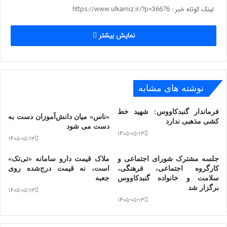
لینک کوتاه خبر :
https://www.ulkamiz.ir/?p=36676
را سال ۹۶ به ما اهدا کرد. دکتر زمانیِ عزیز را کرونا از ما و
خانوادۀ فرهیختۀ او گرفت. هم او که سلامت‌کدۀ کیمیا را به
نمایش بیشتر
یادگار گذاشته است…
www.ulkamiz.ir
نوشته های مشابه
فرماندار گنبدکاووس: شهید خط
«ناس» میان دانش‌آموزان دست به
کشی مذهبی ندارد
دست می شود
۱۴۰۵-۰۵-۱۳
۱۴۰۵-۰۵-۱۳
جلسه مشترک شورای اجتماعی و
ملاک قیمت دارو سامانه «تی‌تک»
کارگروه اجتماعی، فرهنگی،
است، نه قیمت درج‌شده روی
سلامت و خانواده گنبدکاووس
جعبه
برگزار شد
۱۴۰۵-۰۵-۱۳
۱۴۰۵-۰۵-۱۳