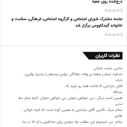
درج‌شده روی جعبه
۱۴۰۵-۰۵-۱۳
جلسه مشترک شورای اجتماعی و کارگروه اجتماعی، فرهنگی، سلامت و
خانواده گنبدکاووس برگزار شد
۱۴۰۵-۰۵-۱۳
نظرات کاربران
حاجی محمد باغبانی
خداوند ایشان وهمه ی وفات یافتگان مؤمن ومسلم را بیامرزد وقرین...
بابک
آقای مارامایی که فاتحه همه رو خوند که...
عبدالله
همین است دیگر ، می خواهی بخوان می خواهی نخوان. البته تمام مط...
مدیر
سلام سبک نگارس آقای مارامایی به همین گونه است که الیته خوانن...
هادی
سلام. من نمیدونم این مطلب چه سودی برای مخاطبین دارد که در سا...