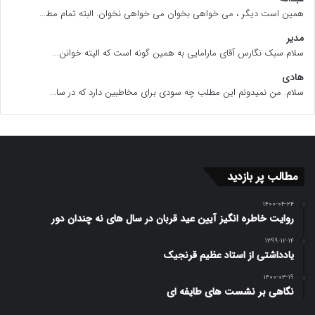
همین است دیگر ، می خواهی بخوان می خواهی نخوان. البته تمام مط...
مدیر
سلام سبک نگارس آقای مارامایی به همین گونه است که الیته خوانن...
هادی
سلام. من نمیدونم این مطلب چه سودی برای مخاطبین دارد که در سا...
مطالب پر بازدید
۱۴۰۰-۰۴-۲۴
روایت خاطره انگیز آیین عید قربان در سال های نه چندان دور
۱۳۹۹-۱۲-۱۴
یادداشتی از استاد عظیم قرنجیک
۱۴۰۰-۰۳-۱۹
نگاهی بر نشست های طایفه ای