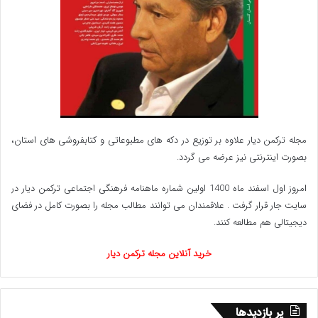
سال‌هاست که در قالب کورس فصول مختلف باحضور
جمع زیادی از علاقه‌مندان به این رشته ورزشی برگزار
می‌شود.
مسابقات سوارکاری در بین مردم گلستان بویژه ترکمن‌ها
مجله ترکمن دیار علاوه بر توزیع در دکه های مطبوعاتی و کتابفروشی های استان،
علاقمندان زیادی دارد و این رخداد ورزشی بیش از یک
بصورت اینترنتی نیز عرضه می گردد.‌
دهه است علاوه بر بندرترکمن در ۲ شهرستان آق‌قلا و
امروز اول اسفند ماه 1400 اولین شماره ماهنامه فرهنگی اجتماعی ترکمن دیار در
سایت جار قرار گرفت . علاقمندان می توانند مطالب مجله را بصورت کامل در فضای
گنبدکاووس این استان نیز برگزار می‌شود.
دیجیتالی هم مطالعه کنند.
www.ulkamiz.ir
خرید آنلاین مجله ترکمن دیار
پر بازدیدها