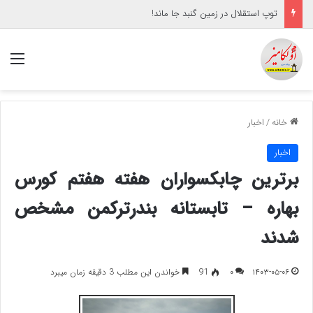
توپ استقلال در زمین گنبد جا ماند!
منو
خانه
/
اخبار
اخبار
برترین چابکسواران هفته هفتم کورس
بهاره – تابستانه بندرترکمن مشخص
شدند
۱۴۰۳-۰۵-۰۶
۰
91
خواندن این مطلب 3 دقیقه زمان میبرد