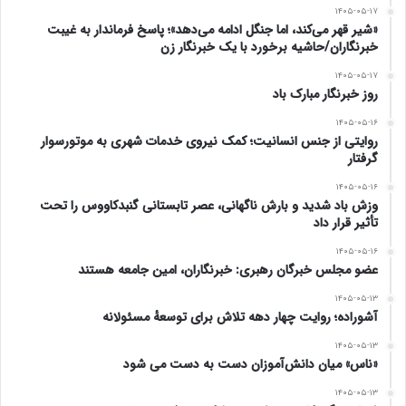
۱۴۰۵-۰۵-۱۷
«کارا بیگ» و «من راکت» با سوارکاری «رامین قهرمانی» و
«شیر قهر می‌کند، اما جنگل ادامه می‌دهد»؛ پاسخ فرماندار به غیبت
خبرنگاران/حاشیه برخورد با یک خبرنگار زن
«امین محمدی» به ترتیب دوم و سوم شدند.
۱۴۰۵-۰۵-۱۷
روز خبرنگار مبارک باد
دور هشتم و پایانی هفته هفتم این رقابت‌ها ویژه
۱۴۰۵-۰۵-۱۶
اسب‌های دوخون کلاس پنج بیشتر از سه ساله به
روایتی از جنس انسانیت؛ کمک نیروی خدمات شهری به موتورسوار
گرفتار
مسافت هزار و ۵۵۰ متر برگزار شد که «یاشار خواجه» با
۱۴۰۵-۰۵-۱۶
وزش باد شدید و بارش ناگهانی، عصر تابستانی گنبدکاووس را تحت
اسب «سرین» زودتر از خط پایان عبور کرد و اول شد.
تأثیر قرار داد
۱۴۰۵-۰۵-۱۶
همچنین «کمال دلیجه‌عطا» و «بهرام بینایی» با اسب‌های
عضو مجلس خبرگان رهبری: خبرنگاران، امین جامعه هستند
۱۴۰۵-۰۵-۱۳
«واشینگتن» و «ساکانا» نیز در دور پایانی این هفته در
آشوراده؛ روایت چهار دهه تلاش برای توسعهٔ مسئولانه
جایگاه‌های دوم و سوم قرار گرفتند.
۱۴۰۵-۰۵-۱۳
«ناس» میان دانش‌آموزان دست به دست می شود
در پایان مسابقات امروز به مالکان، مربیان و چابکسواران
۱۴۰۵-۰۵-۱۳