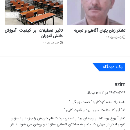
مبارک .
در تهیه این یادداشت کوتاه ، از شعر خانم نجمه امامی استفاده
تشکر زبان پنهان آگاهی و تجربه
تاثیر تعطیلات بر کیفیت آموزش
شده است.
دانش آموزان
۱۴۰۵-۰۵-۰۵
www.ulkamiz.ir
۱۴۰۵-۰۵-۰۳
یک دیدگاه
گ
azim
ف
۱۴۰۲-۰۲-۱۴ در ۱۰:۲۳ ب٫ظ
ت
🌷به یاد معلم کودکان؛ ” صمد بهرنگی ”
:
✔” آن که مناعت جاری بود و قدرت کاری ” …
✔او ” روح روستاها و وجدان بیدار کسانی بود که قلم خویش را جز به راه حق و
تنویر افکار در جهتی که منجر به ساختن انسانی سازنده و روشن می شود به کار