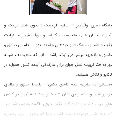
پایگاه خبری اولکامیز – عظیم قرنجیک : بدون شک تربیت و
آموزش انسان هایی متخصص ، کارآمد و دوراندیش و مسئولیت
پذیر، و آشنا به مشکلات و دردهای جامعه، بدون معلمانی صادق و
دلسوز و باتجربه میسّر نمی تواند باشد. آنانی که متعهدانه ، شبانه
روز به فکر تربیت نسل جوان برای سازندگی آینده کشور همواره در
تکاپو و تلاش هستند.
معلمانی که علیرغم عدم تامین مکفی – بلحاظ حقوق و مزایای
درخور شان و مقام والای شان – ، همواره دغدغه آن را در کلاس
های درس داشته و دارند که؛ نکند، حرفی ناگفته مانده باشد و یا
که حرف شان فهمیده نشده باشد ، و یا که مجهولی روی رخساره