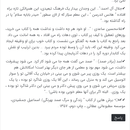
نمی برد… ”
✔جلال آل احمد:”… این وجدان بیدار یک فرهنگ تبعیدی، این همپالکی تازه براه
افتاده ” هانس اندرسن ” ، این معلم سیّار که از لای سطور ” حیدر بابایه سلام” پا در
راه گذاشته بود…”
✔غلامحسین ساعدی : “… او خود هر چه داشت و نداشت همه را کتاب می خرید،
روزهای تعطیل با کیف پر کتاب ، توی دهات راه می افتاد ، به همه امانت می داد.
بعد راجع به کتاب با همه به گفتگو می نشست. و کتاب خوب برای او وظیفه ایجاد
می کرد. وظیفه این که، باید آن را وسط توده مردم ببرد. … بدین ترتیب او نقش
یک کتابدار دوره گرد را در دهات آذربایجان پیدا کرده بود…”
✔اسد (برادر صمد) : ” صمد می گفت همه جا می شود کار کرد. می شود پیشرفت
داشت، می شود مهم بود و معلمی از هر جای دیگر بهتر است! امکاناتش هم
بیشتر است. یک روزی پیر می شوی و می بینی در خیابان یک آقائی تو را سوار
اتومبیل می کند و به منزل می رساند ، این آقا یک روزی شاگرد تو بوده ، یا یک
روزی مریض می شوی و می روی پیش دکتر و می بینی این دکتر شاگرد تو بوده ،
یک روزی… البته اگر برای آنها معلم خوبی بوده باشی! …”
✔✔👈 برش هایی از کتاب ” زندگی و مرگ صمد بهرنگی/ اسماعیل جمشیدی،
موسسه مطبوعاتی عطائی ، چاپ دوم، ۱۳۵۷ .
پاسخ