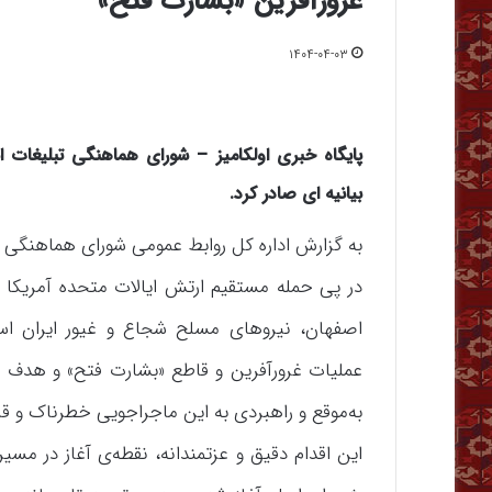
غرورآفرین «بشارت فتح»
۱۴۰۴-۰۴-۰۳
پایگاه خبری اولکامیز – شورای هماهنگی تبلیغات ا
بیانیه ای صادر کرد.
به گزارش اداره کل روابط عمومی شورای هماهنگی ت
در پی حمله مستقیم ارتش ایالات متحده آمریکا ب
اصفهان، نیروهای مسلح شجاع و غیور ایران ا
عملیات غرورآفرین و قاطع «بشارت فتح» و هدف قرا
به‌موقع و راهبردی به این ماجراجویی خطرناک و قان
این اقدام دقیق و عزتمندانه، نقطه‌ی آغاز در مسی