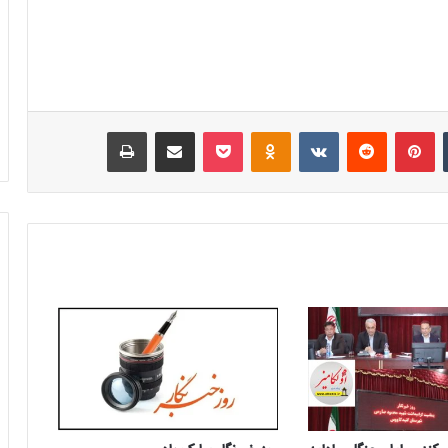
‫تامبلر
‫پین‌ترست
‫رددیت
‫VKontakte
‫Odnoklassniki
پاکت
اشتراک گذاری از طریق ایمیل
چاپ