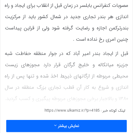
مصوبات کنفرانس بابلسر در زمان قبل از انقلاب برای ایجاد و راه
اندازی هر بندر تجاری جدید در شمال کشور باید از مرکزیت
بندرترکمن اجازه و رضایت گرفته شود ولی از قراین پیداست
چنین امری رخ نداده است .
قبل از ایجاد بندر امیر آباد که در جوار منطقه حفاطت شبه
جزیزه میانکاله و خلیج گرگان قرار دارد مجوزهای زیست
محیطی مربوطه از ارگانهای ذیربط اخذ شده و تنها پس از راه
اندازی و شروع به کار آن قطب تجاری بزرگ منطقه در سال
۱۳۸۰ و بالاجبار برخی مجوزهای مربوطه پیگیری و کسب گردید.
لینک کوتاه خبر :
https://www.ulkamiz.ir/?p=4185
در سالیان اخیر و به دفعات شاهد تلفات و بروز آفات پرندگان
مهاجر و آبزیان ( از جمله ماهی کفال ) شبه جزیزه میانکاله و
نمایش بیشتر