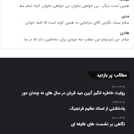
همین است دیگر ، می خواهی بخوان می خواهی نخوان. البته تمام مط...
مدیر
سلام سبک نگارس آقای مارامایی به همین گونه است که الیته خوانن...
هادی
سلام. من نمیدونم این مطلب چه سودی برای مخاطبین دارد که در سا...
مطالب پر بازدید
۱۴۰۰-۰۴-۲۴
روایت خاطره انگیز آیین عید قربان در سال های نه چندان دور
۱۳۹۹-۱۲-۱۴
یادداشتی از استاد عظیم قرنجیک
۱۴۰۰-۰۳-۱۹
نگاهی بر نشست های طایفه ای