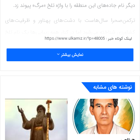
دیگر نام جاده‌های این منطقه را با واژه تلخ «مرگ» پیوند زد.
ترکمن‌صحرا سال‌هاست با دشت‌های پهناور و ظرفیت‌های
کشاورزی شناخته می‌شود اما در کنار همه زیبایی‌ها یک نام تلخ
لینک کوتاه خبر :
https://www.ulkamiz.ir/?p=48005
با آن عجین شده است«جاده مرگ»جاده‌هایی که به‌جای آنکه
نمایش بیشتر
مسیر توسعه باشندامروز به یکی از مهم‌ترین عوامل مرگ‌ومیر در
استان تبدیل شده‌اند.
طبق قانون ایمنی راه‌ها و راه‌آهن و همچنین برنامه‌های توسعه
نوشته های مشابه
کشور دولت موظف به احداث نگهداری و بهسازی جاده‌ها در
سطح استانداردهای ایمنی است اصلاح نقاط حادثه‌خیز
تعریض و خط‌کشی جاده‌ها نصب علائم هشداردهنده و ایجاد
روشنایی از جمله وظایف قانونی دولت به شمار می‌رود.