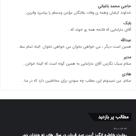
حاجی محمد باغبانی
خداوند ایشان وهمه ی وفات یافتگان مؤمن ومسلم را بیامرزد وقرین...
بابک
آقای مارامایی که فاتحه همه رو خوند که...
عبدالله
همین است دیگر ، می خواهی بخوان می خواهی نخوان. البته تمام مط...
مدیر
سلام سبک نگارس آقای مارامایی به همین گونه است که الیته خوانن...
هادی
سلام. من نمیدونم این مطلب چه سودی برای مخاطبین دارد که در سا...
مطالب پر بازدید
۱۴۰۰-۰۴-۲۴
روایت خاطره انگیز آیین عید قربان در سال های نه چندان دور