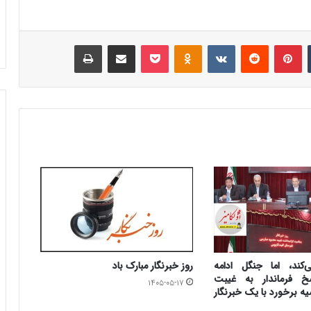
‫تامبلر
‫پین‌ترست
‫رددیت
‫VKontakte
‫Odnoklassniki
پاکت
اشتراک گذاری از طریق ایمیل
چاپ
کند، اما جنگل ادامه
روز خبرنگار مبارک باد
سخ فرماندار به غیبت
۱۴۰۵-۰۵-۱۷
ه برخورد با یک خبرنگار