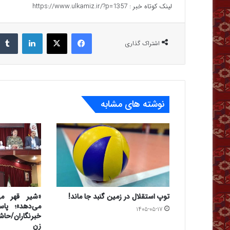
لینک کوتاه خبر :
https://www.ulkamiz.ir/?p=1357
فیس بوک
X
لینکدین
اشتراک گذاری
نوشته های مشابه
توپ استقلال در زمین گنبد جا ماند!
«شیر قهر می‌
می‌دهد»؛ پا
۱۴۰۵-۰۵-۱۷
خبرنگاران/حاشی
زن