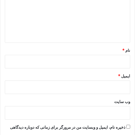
د
از تورم افسارگسیخته وقیمت نامتعادل گندم و کلزا و گرجه
گ
ا
فرنگی…… کشاورران وزارعان را خسته و درمانده کرده است
ه
و ادامه قیمت گذاری نا متعادل انگیزه کشت گندم و …..
*
توسط کشاورزان را بسیار کاهش داده است ومتاسفانه به
نام
*
علت عدم تناسب در امد و هزینه وسود مورد انتظار برخی از
کشاورزان منطقه مجبور به اجاره چندین ساله زمین هابشان و
ایمیل
*
یا مجبور به فروش زمین هایشان گردبده اند و ابن عمل به
مفهوم از دست دادن فرصت های شغلی شان و مهاجرت به
وب‌ سایت
کلانشهرها و هزاران مشکلات دیگر است .
لذا با توجه به اینکه اقتصاد استان گلستان متکی بر پایه
ذخیره نام، ایمیل و وبسایت من در مرورگر برای زمانی که دوباره دیدگاهی
کشاورزی بوده وبه علل عدم تعادل قیمت ها با نرخ تورم