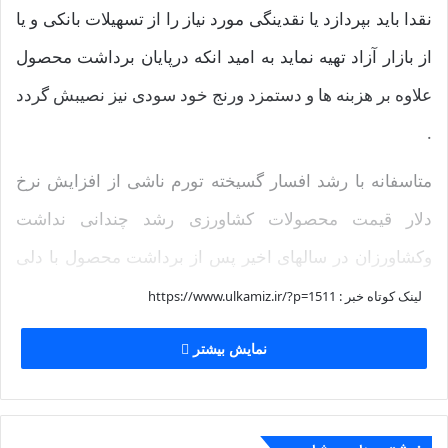
نقدا باید بپردازد یا نقدینگی مورد نیاز را از تسهیلات بانکی و یا
از بازار آزاد تهیه نماید به امید انکه درپایان برداشت محصول
علاوه بر هزبنه ها و دستمزد ورنج خود سودی نیز نصیبش گردد
.
متاسفانه با رشد افسار گسیخته تورم ناشی از افزایش نرخ
دلار قیمت محصولات کشاورزی رشد چندانی نداشت
وکشاورزان در سالهای اخیر پس از برداشت محصول با دلی
ناراضی وپردرد ودست خالی وحتی برخی بدهکار به علت عدم
لینک کوتاه خبر :
https://www.ulkamiz.ir/?p=1511
تناسب قیمت محصول تولیدیش با هزینه ها و……. به خانه اش
نمایش بیشتر
برگشت وحتی کسی از او دلجویی نکرد.
اگر منصفانه به سال ۱۳۹۴ بنگریم بطور مثال قیمت گندم