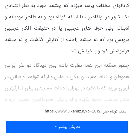
کانالهای مختلف پرسه میزدم که چشمم خورد به نظر انتقادی
یک کاربر در اولکامیز ، با اینکه کوتاه بود و به ظاهر مودبانه و
ادیبانه ولی حرف های عجیبی یا در حقیقت افکار عجیبی
درونش بود که نه میشد راحت از کنارش گذشت و نه میشد
فراموشش کرد و بیخیالش شد .
چطور ممکنه این همه تفاوت باشه بین دیدگاه دو نفر ایرانی
هموطن و اتفاقا هم دین .یکی با دلیل و ارائه شواهد و قرائن در
آرزوی روزیه که بالاخره در تهران احداث مسجدی برای نمازگزاران
سنی مذهب مجوز بگیره و اون یکی هموطنمون همین آرزو و
بیانش رو دمیدن در آتش کینه ورزی میبینه.
لینک کوتاه خبر :
https://www.ulkamiz.ir/?p=2612
کافیه تاریخ بخوانیم ؛تمام ادیان و مذاهب زمانی اوج گرفتن و
نمایش بیشتر