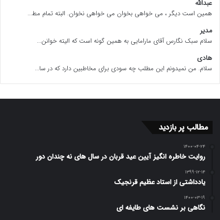
عبدالله
همین است دیگر ، می خواهی بخوان می خواهی نخوان. البته تمام مط...
مدیر
سلام سبک نگارس آقای مارامایی به همین گونه است که الیته خوانن...
هادی
سلام. من نمیدونم این مطلب چه سودی برای مخاطبین دارد که در سا...
مطالب پر بازدید
۱۴۰۰-۰۴-۲۴
روایت خاطره انگیز آیین عید قربان در سال های نه چندان دور
۱۳۹۹-۱۲-۱۴
یادداشتی از استاد عظیم قرنجیک
۱۴۰۰-۰۳-۱۹
نگاهی بر نشست های طایفه ای