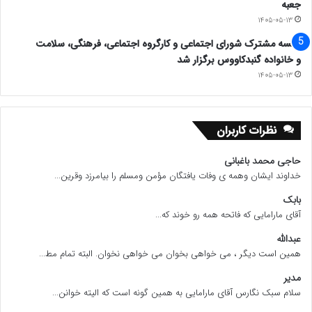
۹- ما نیک می دانیم که در ادامه مسیر تحقق حقوق
جعبه
۱۴۰۵-۰۵-۱۳
شهروندی خود، باید حکیمانه و صبورانه در مسیر قانون و
جلسه مشترک شورای اجتماعی و کارگروه اجتماعی، فرهنگی، سلامت
مصلحت های کشور، قدم برداریم.
و خانواده گنبدکاووس برگزار شد
۱۴۰۵-۰۵-۱۳
اولین گام در مسیر بهبود شرایط و تغیرات مثبت در
جامعه، شرکت در انتخابات و دومین گام انتخاب بهتر
نظرات کاربران
است.
حاجی محمد باغبانی
خداوند ایشان وهمه ی وفات یافتگان مؤمن ومسلم را بیامرزد وقرین...
ما سالهاست با حضور صد درصدی خود پشت سر این
بابک
آقای مارامایی که فاتحه همه رو خوند که...
طیف اصلاح‌طلبان و اعتدالگرایان بودیم، با شعارهای آنها
عبدالله
امید را در دلهایمان زنده کردیم، با لبخند آنها خندیدیم و
همین است دیگر ، می خواهی بخوان می خواهی نخوان. البته تمام مط...
مدیر
با وعده‌های آنها دل خوش کردیم، پشت سر آنها سیاهی
سلام سبک نگارس آقای مارامایی به همین گونه است که الیته خوانن...
لشکرشان شدیم ولی هیچگاه به مطالبات برحق و طبق