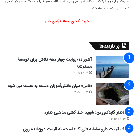
بکشند.
سایت جار قرار گرفت . علاقمندان می توانند مطالب مجله را بصورت کامل در فضای
دیجیتالی هم مطالعه کنند.
۷- مبادا فکر کنند که نخبگان ترکمن صحرا به نبوغ
خرید آنلاین مجله ترکمن دیار
سیاسی نرسیده اند و با وعده ها و شعارهای رنگین
مبهوت خواهند شد، بلکه این بار هوشیارند و دوباره در
پر بازدیدها
دام وعده های خام نخواهند افتاد.
آشوراده؛ روایت چهار دهه تلاش برای توسعهٔ
مسئولانه
۸- ما می دانیم کسانی که به سرنوشت آینده خود بی
۱۴۰۵-۰۵-۱۳
دغدغه باشند، راهی به بن بست می برند، شرکت ما در
«ناس» میان دانش‌آموزان دست به دست می شود
۱۴۰۵-۰۵-۱۳
انتخابات یعنی لبیک گفتن به فرامین مقام معظم رهبری،
و بلیط ورود به میز مطالبه گری، اعلام همدلی، برادری و
فرماندار گنبدکاووس: شهید خط کشی مذهبی ندارد
مهر تایید بر حقوق خود می باشد.
۱۴۰۵-۰۵-۱۳
ملاک قیمت دارو سامانه «تی‌تک» است، نه قیمت درج‌شده روی