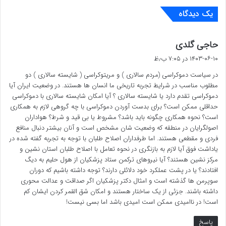
یک دیدگاه
گلستان، بویژه ترکمن صحرا، که با خلق این حماسه
پرشکوه، موجب‌ افزایش حرارت تنور انتخابات و ایجاد
گ
حاجی گلدی
ف
۱۴۰۳-۰۶-۱۰ در ۷:۰۵ ب٫ظ
شور و شعف انتخاباتی و ترغیب هرچه بیشتر مردم فهیم
ت
در سیاست دموکراسی (مردم سالاری ) و مریتوکراسی ( شایسته سالاری ) دو
:
به مشارکت در تعیین سرنوشت‌ کشورگردیدند، صمیمانه
مطلوب مناسب در شرایط تجربه تاریخی ما انسان ها هستند. در وضعیت ایران آیا
دموکراسی تقدم دارد یا شایسته سالاری ؟ آیا امکان شایسته سالاری با دموکراسی
تقدیر و تشکر می نمایم.
حداقلی ممکن است؟ برای بدست آوردن دموکراسی با چه گروهی لازم به همکاری
است؟ نحوه همکاری چگونه باید باشد؟ مشروط یا بی قید و شرط؟ هواداران
اصولگرایان در منطقه که وضعیت شان مشخص است و آنان بیشتر دنبال منافع
اکنون‌ که رئیس جمهور، منتخب که مدیر اجرایی کشور و
فردی و مقطعی هستند. اما طرفداران اصلاح طلبان با توجه به تجربه گفته شده در
یاداشت فوق آیا لازم به بازنگری در نحوه تعامل با اصلاح طلبان استان نشین و
مسئول پیشرفت مادی و معنوی آن است، که با رای و
مرکز نشین هستند؟ آیا نیروهای ترکمن ستاد پزشکیان از هول حلیم به دیگ
افتادند؟ یا در پشت عملکرد خود دلائلی دارند؟ توجه داشته باشیم که دوران
تشخیص شما مردم خردمند و آگاه انتخاب شده، سپاس
سوپرمن ها گذشته است و امثال دکتر پزشکیان اگر صداقت و عدالت محوری
داشته باشند. جزئی از یک ساختار هستند و امکان شق القمر کردن ایشان کم
و تحسین خودرا به پیشگاه شما مردم شریف استان
است! در ناامیدی ممکن است امیدی باشد اما بسی نیست!
گلستان بویژه ترکمن صحرا ی وفادار، تقدیم می نمایم
و
پاسخ