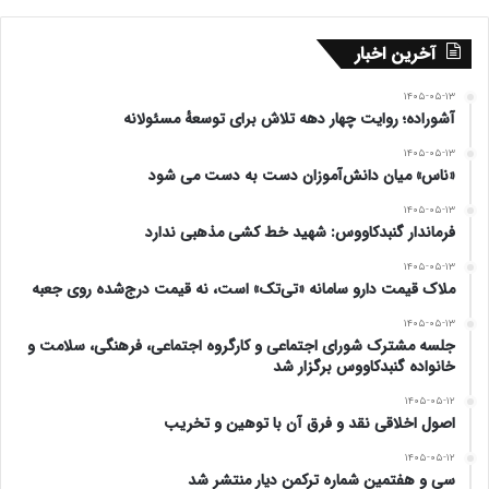
شود، برای تعیین سرنوشت توسعه‌ کشور و تحقق
مطالبات برحق خود حضور پیدا کردند و در ۱۵ تیر ۱۴۰۳
آخرین اخبار
حماسه‌ آفریدند.
۱۴۰۵-۰۵-۱۳
آشوراده؛ روایت چهار دهه تلاش برای توسعهٔ مسئولانه
حال که نامزد ما پیروز میدان انتخابات شده‌ است، ترس
۱۴۰۵-۰۵-۱۳
«ناس» میان دانش‌آموزان دست به دست می شود
و واهمه داریم از فردای سرنوشت مان که :
۱۴۰۵-۰۵-۱۳
فرماندار گنبدکاووس: شهید خط کشی مذهبی ندارد
مبادا !
۱۴۰۵-۰۵-۱۳
ملاک قیمت دارو سامانه «تی‌تک» است، نه قیمت درج‌شده روی جعبه
۱- حقوق مردم زحمتکش ترکمن صحرا را با احساسات ما
۱۴۰۵-۰۵-۱۳
جلسه مشترک شورای اجتماعی و کارگروه اجتماعی، فرهنگی، سلامت و
ابزار جمع آوری رأی خود کنند.
خانواده گنبدکاووس برگزار شد
۱۴۰۵-۰۵-۱۲
۲- مبادا تعدادی در اطراف ریاست جمهوری و در بعضی
اصول اخلاقی نقد و فرق آن با توهین و تخریب
استان‌ها بویژه در استان گلستان( ترکمن صحرا ) جمع
۱۴۰۵-۰۵-۱۲
سی و هفتمین شماره ترکمن دیار منتشر شد