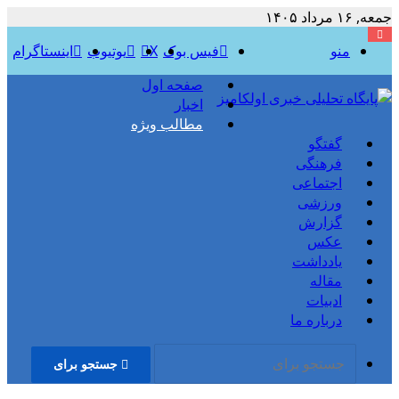
جمعه, ۱۶ مرداد ۱۴۰۵
منو
فیس بوک
X
یوتیوب
اینستاگرام
فرماندار گنبدکاووس: شهید خط کشی مذهبی ندارد
صفحه اول
اخبار
مطالب ویژه
گفتگو
فرهنگی
اجتماعی
ورزشی
گزارش
عکس
یادداشت
مقاله
ادبیات
درباره ما
جستجو برای