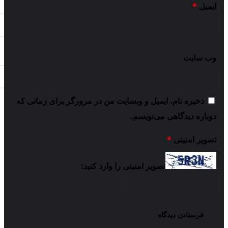
ایمیل
*
دانشگاه علوم پزشکی گلستان گفته بود که مرکز
آنژیوگرفی و جراحی قلب گنبدکاووس در زمینی به مساحت
۶۰۰ مترمربع با زیربنای هزار و ۲۰۰ متر مربع در ۲ طبقه با
وب‌ سایت
۳۰ میلیارد ریال اعتبار تا هفته دولت سال ۹۶ ساخته
می‌شود.
ذخیره نام، ایمیل و وبسایت من در مرورگر برای زمانی که
با وجود آغاز عملیات اجرایی احداث بخش تخصصی
دوباره دیدگاهی می‌نویسم.
آنژیوگرافی و جراحی قلب شرق استان گلستان در
تصویر امنیتی
*
بیمارستان پیامبر اعظم (ص) گنبدکاووس در سال ۹۵ به
تصویر امنیتی را وارد کنید:
دلایل مختلف عملیات اجرایی این پروژه درهمان مرحله
کلنگ‌زنی باقی ماند تا اینکه در بهمن سال ۹۷ یکی از
نیکوکاران گنبد مسوولیت ساخت ساختمان این پروژه را در