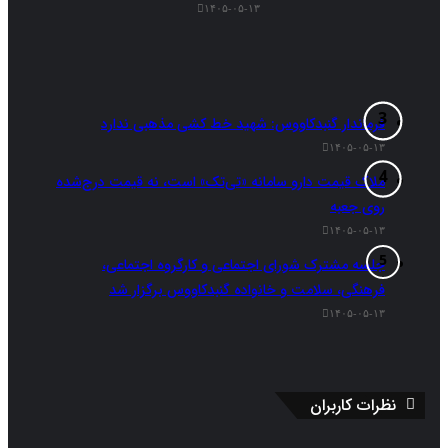
۱۴۰۵-۰۵-۱۳
گلستان برای حضور در بیمارستان پیامبر اعظم (ص) گنبد
رایزنی شده اما آنها خواستار حضور نیمه وقت ۲ تا سه روز
در هفته بودند که هماهنگی این میزان حضور با توجه به
فرماندار گنبدکاووس: شهید خط کشی مذهبی ندارد
درخواست ۲ پزشک دیگر یعنی متخصص بیهوشی و
۱۴۰۵-۰۵-۱۳
اینترونشنیست که خواستار حضور تمام وقت هستند، سخت
ملاک قیمت دارو سامانه «تی‌تک» است، نه قیمت درج‌شده
روی جعبه
بود.
۱۴۰۵-۰۵-۱۳
رییس بیمارستان پیامبر اعظم (ص) گنبدکاووس گفت: اخیرا
جلسه مشترک شورای اجتماعی و کارگروه اجتماعی،
فرهنگی، سلامت و خانواده گنبدکاووس برگزار شد
نیز دانشگاه علوم پزشکی گلستان با یک جراح قلب دیگر
۱۴۰۵-۰۵-۱۳
وارد مذاکره شده که امیدواریم مورد توافق طرفین و بخش
خصوصی طرف قرارداد قرار گیرد.
نظرات کاربران
عابدی افزود: در حال حاضر ۶۰ درصد از ۲۵ تا ۳۰ بیماری که