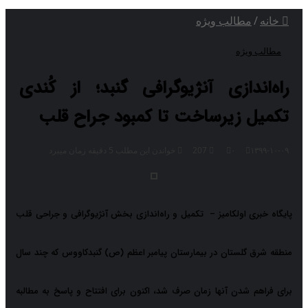
خانه
/
مطالب ویژه
مطالب ویژه
راه‌اندازی آنژیوگرافی گنبد؛ از کُندی
تکمیل زیرساخت‌ تا کمبود جراح قلب
۱۳۹۹-۱۰-۰۹
۰
207
خواندن این مطلب 5 دقیقه زمان میبرد
پایگاه خبری اولکامیز – تکمیل و راه‌اندازی بخش آنژیوگرافی و جراحی قلب
منطقه شرق گلستان در بیمارستان پیامبر اعظم (ص) گنبدکاووس که چند سال
برای فراهم شدن آنها زمان صرف شد، اکنون برای افتتاح و پاسخ به مطالبه