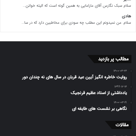
سلام سبک نگارس آقای مارامایی به همین گونه است که الیته خوانن...
هادی
سلام. من نمیدونم این مطلب چه سودی برای مخاطبین دارد که در سا...
مطالب پر بازدید
۱۴۰۰-۰۴-۲۴
روایت خاطره انگیز آیین عید قربان در سال های نه چندان دور
۱۳۹۹-۱۲-۱۴
یادداشتی از استاد عظیم قرنجیک
۱۴۰۰-۰۳-۱۹
نگاهی بر نشست های طایفه ای
مقالات