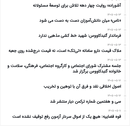
آشوراده؛ روایت چهار دهه تلاش برای توسعهٔ مسئولانه
۱. کارگروه ویژه ساماندهی مطالبات بازنشستگان به ریاست
۱۴۰۵-۰۵-۱۳
معاون اول رئیس‌جمهور تشکیل شود.
«ناس» میان دانش‌آموزان دست به دست می شود
2. سقف زمانی حداکثر ۴۵ روز برای تسویه حساب کامل
۱۴۰۵-۰۵-۱۳
فرماندار گنبدکاووس: شهید خط کشی مذهبی ندارد
بازنشستگان تعیین و ابلاغ گردد.
۱۴۰۵-۰۵-۱۳
3. سامانه «پرداخت هوشمند مطالبات» با اتصال به تمام
ملاک قیمت دارو سامانه «تی‌تک» است، نه قیمت درج‌شده روی جعبه
۱۴۰۵-۰۵-۱۳
دستگاه‌های اجرایی راه‌اندازی شود تا بازنشسته نیازی به
جلسه مشترک شورای اجتماعی و کارگروه اجتماعی، فرهنگی، سلامت و
خانواده گنبدکاووس برگزار شد
مراجعه حضوری نداشته باشد.
۱۴۰۵-۰۵-۱۲
4. اعتبار پاداش پایان خدمت در لایحه بودجه سالانه به‌صورت
اصول اخلاقی نقد و فرق آن با توهین و تخریب
ردیف متمرکز و تخصیص‌یافته پیش‌بینی شود.
۱۴۰۵-۰۵-۱۲
سی و هفتمین شماره ترکمن دیار منتشر شد
حاجی گلدی کُر از استان گلستان
۱۴۰۵-۰۵-۱۱
قوه قضاییه: هیچ یک از اموال سردار آزمون رفع توقیف نشده است
www.ulkamiz.ir