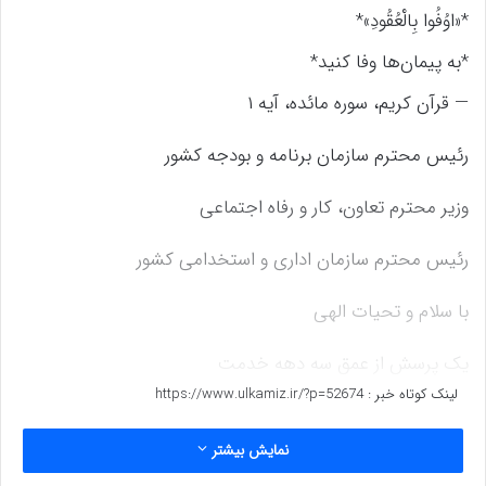
*«اوُفُوا بِالْعُقُودِ»*
*به پیمان‌ها وفا کنید*
— قرآن کریم، سوره مائده، آیه ۱
رئیس محترم سازمان برنامه و بودجه کشور
وزیر محترم تعاون، کار و رفاه اجتماعی
رئیس محترم سازمان اداری و استخدامی کشور
با سلام و تحیات الهی
یک پرسش از عمق سه دهه خدمت
لینک کوتاه خبر :
https://www.ulkamiz.ir/?p=52674
همین چند روز پیش، در یکی از گروه‌های بازنشستگان کشوری،
نمایش بیشتر
همکار پیشکسوتی که ۳۲ سال از عمر خود را پای نظام اداری